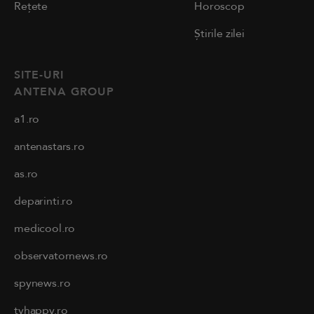
Rețete
Horoscop
Știrile zilei
SITE-URI
ANTENA GROUP
a1.ro
antenastars.ro
as.ro
deparinti.ro
medicool.ro
observatornews.ro
spynews.ro
tvhappy.ro