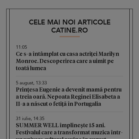
CELE MAI NOI ARTICOLE
CATINE.RO
11:05
Ce s-a întâmplat cu casa actriței Marilyn
Monroe. Descoperirea care a uimit pe
toată lumea
5 august, 13:33
Prințesa Eugenie a devenit mamă pentru
a treia oară. Nepoata Reginei Elisabeta a
II-a a născut o fetiță în Portugalia
31 iulie, 14:35
SUMMER WELL împlinește 15 ani.
Festivalul care a transformat muzica într-