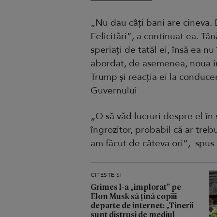
„Nu dau câți bani are cineva. 
Felicitări”, a continuat ea. T
speriați de tatăl ei, însă ea n
abordat, de asemenea, noua im
Trump și reacția ei la conduc
Guvernului
„O să văd lucruri despre el în 
îngrozitor, probabil că ar treb
am făcut de câteva ori”,
spus 
CITEȘTE ȘI
Grimes l-a „implorat” pe
Elon Musk să țină copiii
departe de internet: „Tinerii
sunt distruși de mediul