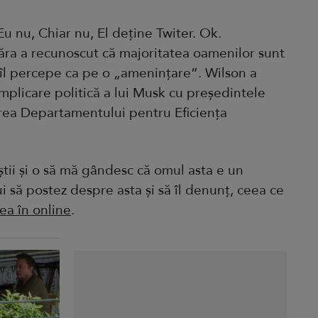
Eu nu, Chiar nu, El deține Twiter. Ok.
ânăra a recunoscut că majoritatea oamenilor sunt
u îl percepe ca pe o „amenințare”. Wilson a
plicare politică a lui Musk cu președintele
erea Departamentului pentru Eficiența
știi și o să mă gândesc că omul asta e un
ui să postez despre asta și să îl denunț, ceea ce
ea în online
.