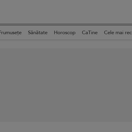
Frumusețe
Sănătate
Horoscop
CaTine
Cele mai re