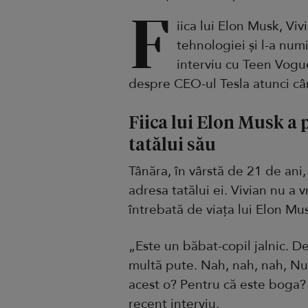
F
iica lui Elon Musk, Viv
tehnologiei și l-a num
interviu cu Teen Vogue
despre CEO-ul Tesla atunci cân
Fiica lui Elon Musk a 
tatălui său
Tânăra, în vârstă de 21 de ani,
adresa tatălui ei. Vivian nu a
întrebată de viața lui Elon Mu
„Este un băbat-copil jalnic. D
multă pute. Nah, nah, nah, Nu-
acest o? Pentru că este boga?
recent interviu
.