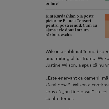
online”
Kim Kardashian o ia peste
picior pe Bianca Censori
pentru poza ei nud. Cum au
ajuns cele două într-un
război deschis
Wilson a subliniat în mod spec
unui miting al lui Trump. Wils
Justine Wilson, a spus că nu v
„Este enervant că oamenii mă 
să-mi pese”. Wilson a confirma
spus că „nu ține pasul” cu cei
cu alte femei.