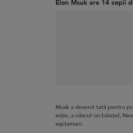
Elon Msuk are 14 copii di
Musk a devenit tată pentru pri
soție, a născut un băiețel, Ne
saptamani.