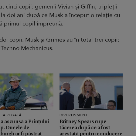
t cinci copii: gemenii Vivian și Giffin, tripleții
 la doi ani după ce Musk a început o relație cu
ă primul copil împreună.
oi copii. Musk și Grimes au în total trei copii:
i Techno Mechanicus.
LIA REGALĂ
DIVERTISMENT
a ascunsă a Prințului
Britney Spears rupe
ip. Ducele de
tăcerea după ce a fost
burgh ar fi păstrat
arestată pentru conducere