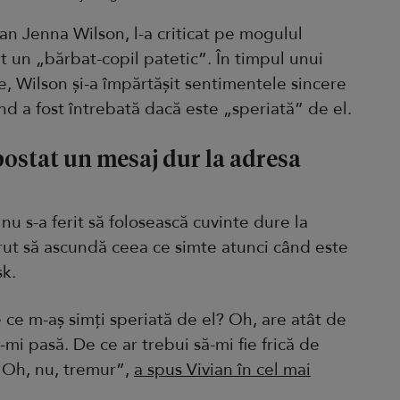
ian Jenna Wilson, l-a criticat pe mogulul
it un „bărbat-copil patetic”. În timpul unui
, Wilson și-a împărtășit sentimentele sincere
d a fost întrebată dacă este „speriată” de el.
postat un mesaj dur la adresa
 nu s-a ferit să folosească cuvinte dure la
 vrut să ascundă ceea ce simte atunci când este
sk.
e ce m-aș simți speriată de el? Oh, are atât de
mi pasă. De ce ar trebui să-mi fie frică de
 Oh, nu, tremur”,
a spus Vivian în cel mai