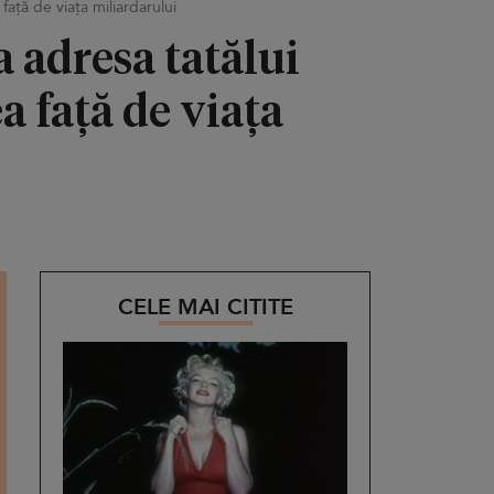
față de viața miliardarului
a adresa tatălui
a față de viața
CELE MAI CITITE