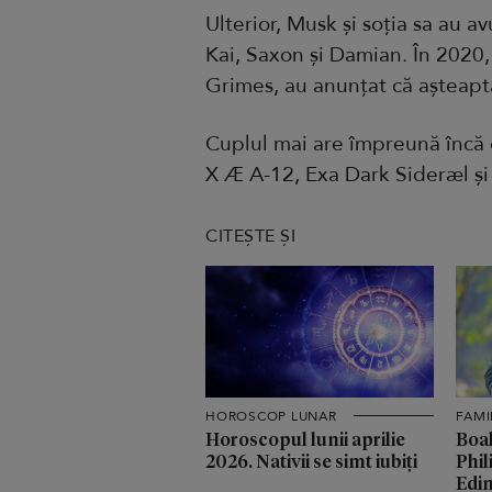
Ulterior, Musk și soția sa au avu
Kai, Saxon și Damian. În 2020,
Grimes, au anunțat că așteapt
Cuplul mai are împreună încă d
X Æ A-12, Exa Dark Sideræl ș
CITEȘTE ȘI
HOROSCOP LUNAR
FAMI
Horoscopul lunii aprilie
Boal
2026. Nativii se simt iubiți
Phil
Edin