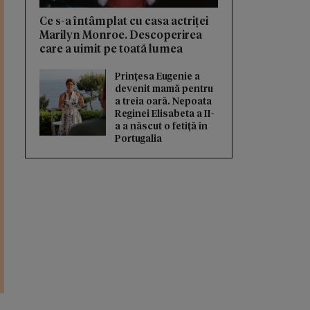
Ce s-a întâmplat cu casa actriței
Marilyn Monroe. Descoperirea
care a uimit pe toată lumea
Prințesa Eugenie a
devenit mamă pentru
a treia oară. Nepoata
Reginei Elisabeta a II-
a a născut o fetiță în
Portugalia