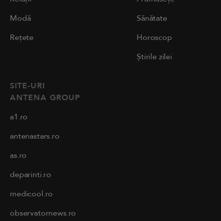
Modă
Sănătate
Rețete
Horoscop
Știrile zilei
SITE-URI
ANTENA GROUP
a1.ro
antenastars.ro
as.ro
deparinti.ro
medicool.ro
observatornews.ro