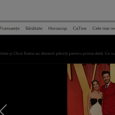
Frumusețe
Sănătate
Horoscop
CaTine
Cele mai re
tista și Chris Evans au devenit părinți pentru prima dată. Ce nu