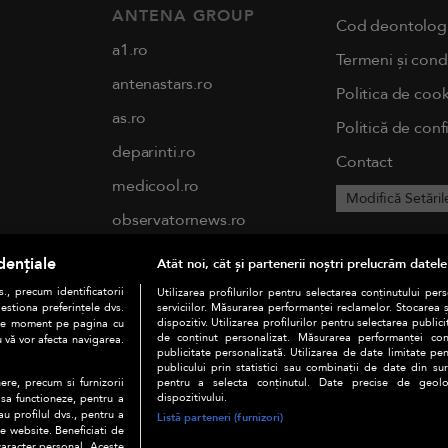
ANTENA GROUP
Cod deontolog
a1.ro
Termeni și condi
antenastars.ro
Politica de cook
as.ro
Politică de conf
deparinti.ro
Contact
medicool.ro
Modifică Setăril
observatornews.ro
spynews.ro
dențiale
Atât noi, cât și partenerii noștri prelucrăm datele
tvhappy.ro
., precum identificatorii
Utilizarea profilurilor pentru selectarea conținutului per
estiona preferințele dvs.
serviciilor. Măsurarea performanței reclamelor. Stocarea 
useit.ro
dispozitiv. Utilizarea profilurilor pentru selectarea publici
orice moment pe pagina cu
de conținut personalizat. Măsurarea performanței conți
u vă vor afecta navigarea.
publicitate personalizată. Utilizarea de date limitate pen
chefi.ro
publicului prin statistici sau combinații de date din surs
pentru a selecta conținutul. Date precise de geoloc
ere, precum si furnizorii
zutv.ro
dispozitivului.
 sa functioneze, pentru a
au profilul dvs., pentru a
Listă parteneri (furnizori)
Trends AntenaPLAY
 pe website. Beneficiati de
caracter personal. Aceste