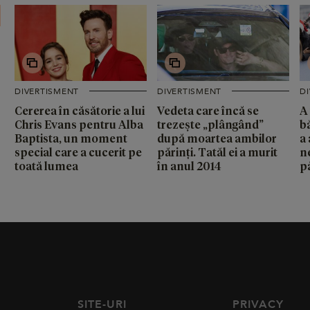
DIVERTISMENT
DIVERTISMENT
D
Cererea în căsătorie a lui
Vedeta care încă se
A
Chris Evans pentru Alba
trezește „plângând”
b
Baptista, un moment
după moartea ambilor
a
special care a cucerit pe
părinți. Tatăl ei a murit
n
toată lumea
în anul 2014
pă
SITE-URI
PRIVACY