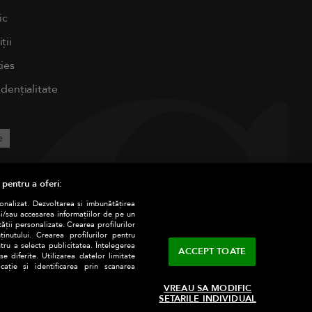
ic
ții
ies
idențialitate
e
 pentru a oferi:
sonalizat. Dezvoltarea și îmbunătățirea
și/sau accesarea informațiilor de pe un
tății personalizate. Crearea profilurilor
nutului. Crearea profilurilor pentru
tru a selecta publicitatea. Înțelegerea
ACCEPT TOATE
e diferite. Utilizarea datelor limitate
ație și identificarea prin scanarea
VREAU SA MODIFIC
SETARILE INDIVIDUAL