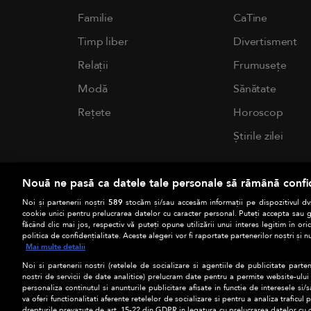
Familie
CaTine
Timp liber
Divertisment
Relații
Frumusețe
Modă
Sănătate
Rețete
Horoscop
Știrile zilei
Nouă ne pasă ca datele tale personale să rămână confi
Noi și partenerii noștri
589
stocăm și/sau accesăm informații pe dispozitivul dvs
cookie unici pentru prelucrarea datelor cu caracter personal. Puteți accepta sau g
făcând clic mai jos, respectiv vă puteți opune utilizării unui interes legitim în 
politica de confidențialitate. Aceste alegeri vor fi raportate partenerilor noștri și n
Mai multe detalii
Noi si partenerii nostri (retelele de socializare si agentiile de publicitate parten
nostri de servicii de date analitice) prelucram date pentru a permite website-ului
personaliza continutul si anunturile publicitare afisate in functie de interesele si/s
va oferi functionalitati aferente retelelor de socializare si pentru a analiza traficul
drepturile prevazute de art. 15-22 din GDPR in legatura cu prelucrarea datelor cu 