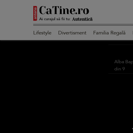
Ai curajul să fii tu:
Autentică
Lifestyle
Divertisment
Familia Regală
Smart
Alba Bap
din
9
Sensibilă
Puternică