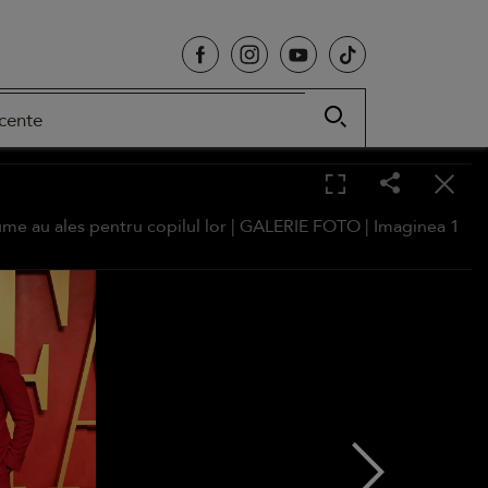
cente
me au ales pentru copilul lor |
GALERIE FOTO
| Imaginea
1