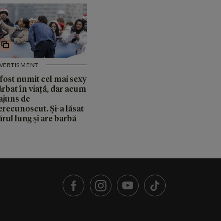
IVERTISMENT
 fost numit cel mai sexy
ărbat în viață, dar acum
 ajuns de
erecunoscut. Și-a lăsat
rul lung și are barbă