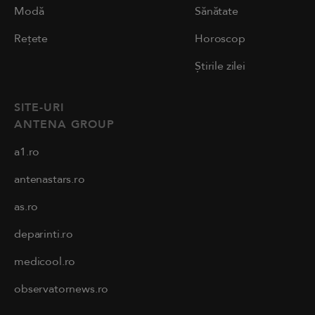
Modă
Sănătate
Rețete
Horoscop
Știrile zilei
SITE-URI
ANTENA GROUP
a1.ro
antenastars.ro
as.ro
deparinti.ro
medicool.ro
observatornews.ro