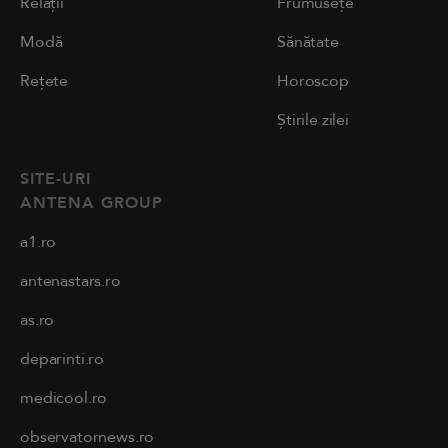
Relații
Frumusețe
Modă
Sănătate
Rețete
Horoscop
Știrile zilei
SITE-URI
ANTENA GROUP
a1.ro
antenastars.ro
as.ro
deparinti.ro
medicool.ro
observatornews.ro