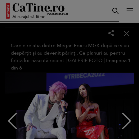
Ai curajul să fii tu:
Autentică
Care e relația dintre Megan Fox și MGK după ce s-au
Smart
despărțit și au devenit părinți. Ce planuri au pentru
fetița lor născută recent |
GALERIE FOTO
| Imaginea
1
din
6
Sensibilă
Puternică