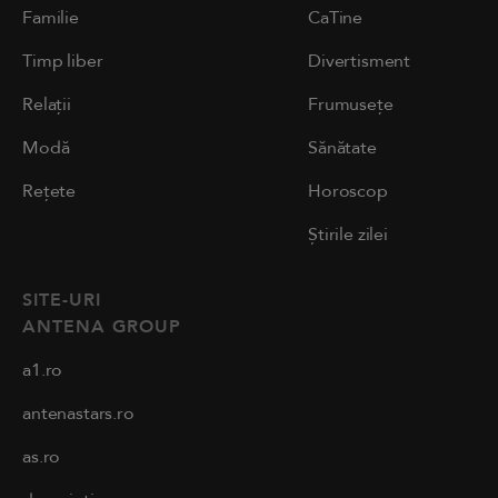
Familie
CaTine
Timp liber
Divertisment
Relații
Frumusețe
Modă
Sănătate
Rețete
Horoscop
Știrile zilei
SITE-URI
ANTENA GROUP
a1.ro
antenastars.ro
as.ro