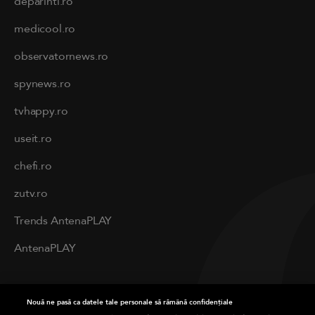
deparinti.ro
medicool.ro
observatornews.ro
spynews.ro
tvhappy.ro
useit.ro
chefi.ro
zutv.ro
Trends AntenaPLAY
AntenaPLAY
PRIVACY
Nouă ne pasă ca datele tale personale să rămână confidențiale