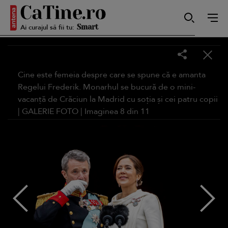
Ai curajul să fii tu:
Smart
Sensibilă
Cine este femeia despre care se spune că e amanta
Regelui Frederik. Monarhul se bucură de o mini-
vacanță de Crăciun la Madrid cu soția și cei patru copii
|
GALERIE FOTO
| Imaginea
8
din
11
Puternică