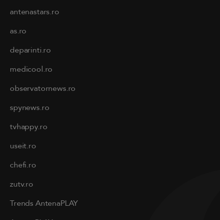
antenastars.ro
as.ro
deparinti.ro
medicool.ro
observatornews.ro
spynews.ro
tvhappy.ro
useit.ro
chefi.ro
zutv.ro
Trends AntenaPLAY