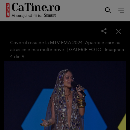
Ai curajul să fii tu:
Autentică
Covorul roșu de la MTV EMA 2024. Aparițiile care au
Smart
atras cele mai multe priviri |
GALERIE FOTO
| Imaginea
4
din
9
Sensibilă
Puternică