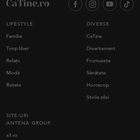
LIFESTYLE
DIVERSE
Familie
CaTine
Timp liber
Divertisment
Relații
Frumusețe
Modă
Sănătate
Rețete
Horoscop
Știrile zilei
SITE-URI
ANTENA GROUP
a1.ro