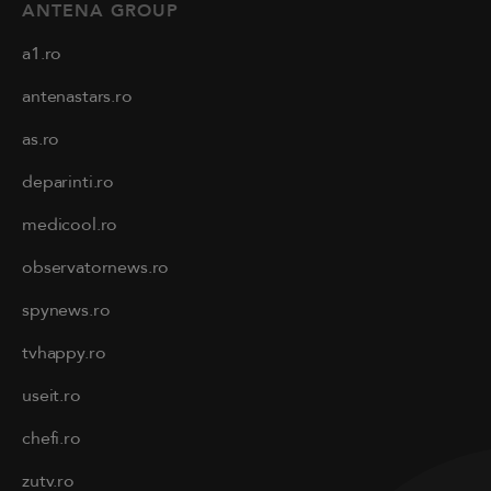
ANTENA GROUP
a1.ro
antenastars.ro
as.ro
deparinti.ro
medicool.ro
observatornews.ro
spynews.ro
tvhappy.ro
useit.ro
chefi.ro
zutv.ro