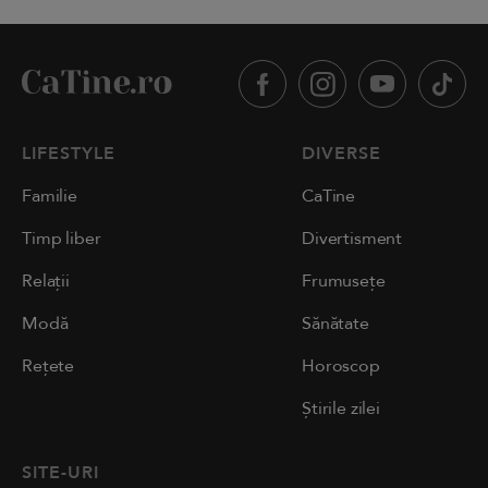
LIFESTYLE
DIVERSE
Familie
CaTine
Timp liber
Divertisment
Relații
Frumusețe
Modă
Sănătate
Rețete
Horoscop
Știrile zilei
SITE-URI