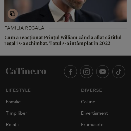
FAMILIA REGALĂ
Cum a reacționat Prințul William când a aflat că titlul
regal i s-a schimbat. Totul s-a întâmplat în 2022
LIFESTYLE
DIVERSE
Familie
CaTine
Timp liber
Divertisment
Relații
Frumusețe