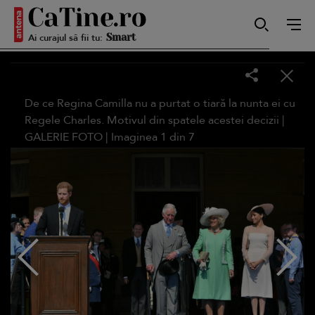
Ai curajul să fii tu:
Autentică
De ce Regina Camilla nu a purtat o tiară la nunta ei cu
Smart
Regele Charles. Motivul din spatele acestei decizii |
GALERIE FOTO
| Imaginea
1
din
7
Sensibilă
Puternică