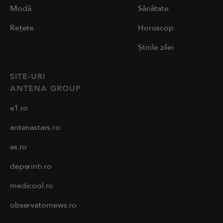
Modă
Sănătate
Rețete
Horoscop
Știrile zilei
SITE-URI
ANTENA GROUP
a1.ro
antenastars.ro
as.ro
deparinti.ro
medicool.ro
observatornews.ro