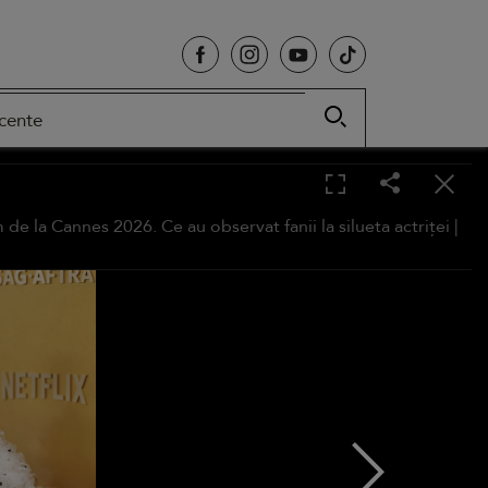
cente
de la Cannes 2026. Ce au observat fanii la silueta actriței |