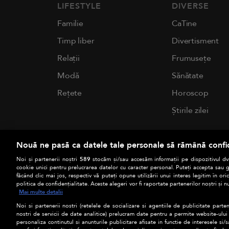
LIFESTYLE
DIVERSE
Familie
CaTine
Timp liber
Divertisment
Relații
Frumusețe
Modă
Sănătate
Rețete
Horoscop
Știrile zilei
Nouă ne pasă ca datele tale personale să rămână confi
Noi și partenerii noștri
589
stocăm și/sau accesăm informații pe dispozitivul dvs
cookie unici pentru prelucrarea datelor cu caracter personal. Puteți accepta sau g
făcând clic mai jos, respectiv vă puteți opune utilizării unui interes legitim în 
politica de confidențialitate. Aceste alegeri vor fi raportate partenerilor noștri și n
Mai multe detalii
Noi si partenerii nostri (retelele de socializare si agentiile de publicitate parten
nostri de servicii de date analitice) prelucram date pentru a permite website-ului
personaliza continutul si anunturile publicitare afisate in functie de interesele si/s