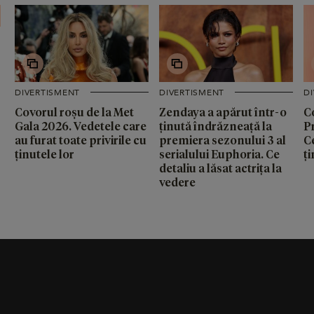
DIVERTISMENT
DIVERTISMENT
D
Covorul roșu de la Met
Zendaya a apărut într-o
C
Gala 2026. Vedetele care
ținută îndrăzneață la
P
au furat toate privirile cu
premiera sezonului 3 al
C
ținutele lor
serialului Euphoria. Ce
ți
detaliu a lăsat actrița la
vedere