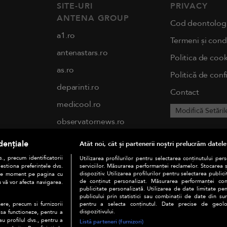
SITE-URI
PRIVACY
ANTENA GROUP
Cod deontolog
a1.ro
Termeni și condi
antenastars.ro
Politica de cook
as.ro
Politică de conf
deparinti.ro
Contact
medicool.ro
Modifică Setăril
observatornews.ro
spynews.ro
dențiale
Atât noi, cât și partenerii noștri prelucrăm datele
tvhappy.ro
., precum identificatorii
Utilizarea profilurilor pentru selectarea conținutului per
estiona preferințele dvs.
serviciilor. Măsurarea performanței reclamelor. Stocarea 
useit.ro
dispozitiv. Utilizarea profilurilor pentru selectarea publici
orice moment pe pagina cu
de conținut personalizat. Măsurarea performanței conți
u vă vor afecta navigarea.
publicitate personalizată. Utilizarea de date limitate pen
chefi.ro
publicului prin statistici sau combinații de date din surs
pentru a selecta conținutul. Date precise de geoloc
ere, precum si furnizorii
zutv.ro
dispozitivului.
 sa functioneze, pentru a
au profilul dvs., pentru a
Listă parteneri (furnizori)
Trends AntenaPLAY