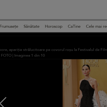
Frumusețe
Sănătate
Horoscop
CaTine
Cele mai re
e, apariție strălucitoare pe covorul roșu la Festivalul de Film 
E FOTO
| Imaginea
1
din
10