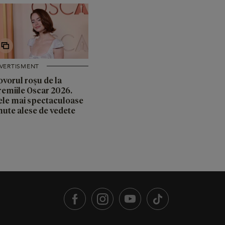
IVERTISMENT
ovorul roșu de la
remiile Oscar 2026.
ele mai spectaculoase
nute alese de vedete