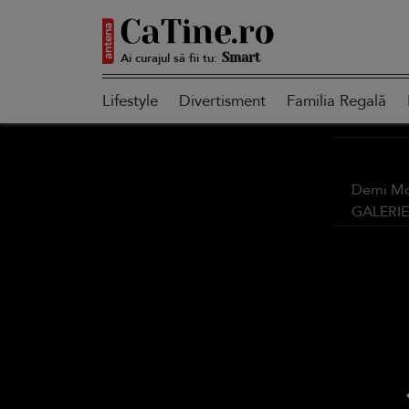
Ai curajul să fii tu:
Smart
Lifestyle
Divertisment
Familia Regală
Sensibilă
Demi Moor
GALERI
Puternică