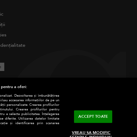
ic
ții
ies
idențialitate
e
 pentru a oferi:
sonalizat. Dezvoltarea și îmbunătățirea
și/sau accesarea informațiilor de pe un
tății personalizate. Crearea profilurilor
nutului. Crearea profilurilor pentru
tru a selecta publicitatea. Înțelegerea
ACCEPT TOATE
e diferite. Utilizarea datelor limitate
ație și identificarea prin scanarea
VREAU SA MODIFIC