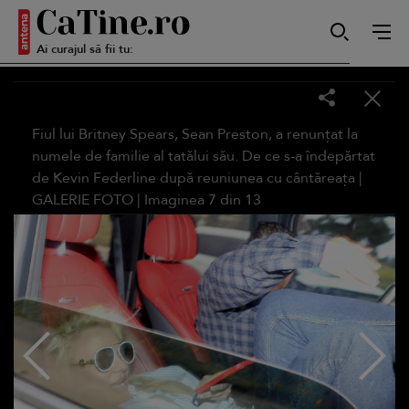
Ai curajul să fii tu:
Autentică
Fiul lui Britney Spears, Sean Preston, a renunțat la
Smart
numele de familie al tatălui său. De ce s-a îndepărtat
de Kevin Federline după reuniunea cu cântăreața |
GALERIE FOTO
| Imaginea
7
din
13
Sensibilă
Puternică