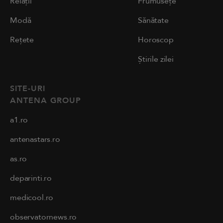
Relații
Frumusețe
Modă
Sănătate
Rețete
Horoscop
Știrile zilei
SITE-URI
ANTENA GROUP
a1.ro
antenastars.ro
as.ro
deparinti.ro
medicool.ro
observatornews.ro