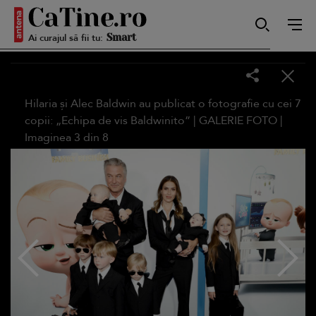
Autentică
Ai curajul să fii tu:
Smart
Hilaria și Alec Baldwin au publicat o fotografie cu cei 7
copii: „Echipa de vis Baldwinito” |
GALERIE FOTO
|
Imaginea
3
din
8
Sensibilă
Puternică