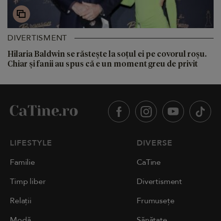
DIVERTISMENT
Hilaria Baldwin se răstește la soțul ei pe covorul roșu.
Chiar și fanii au spus că e un moment greu de privit
LIFESTYLE
DIVERSE
Familie
CaTine
Timp liber
Divertisment
Relații
Frumusețe
Modă
Sănătate