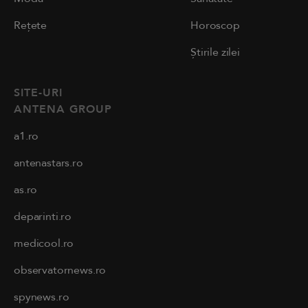
Rețete
Horoscop
Știrile zilei
SITE-URI
ANTENA GROUP
a1.ro
antenastars.ro
as.ro
deparinti.ro
medicool.ro
observatornews.ro
spynews.ro