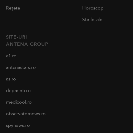
Rețete
Horoscop
Știrile zilei
SITE-URI
ANTENA GROUP
a1.ro
antenastars.ro
as.ro
deparinti.ro
medicool.ro
observatornews.ro
spynews.ro