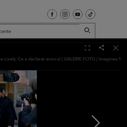
cente
e Lively. Ce a declarat actorul |
GALERIE FOTO
| Imaginea
1