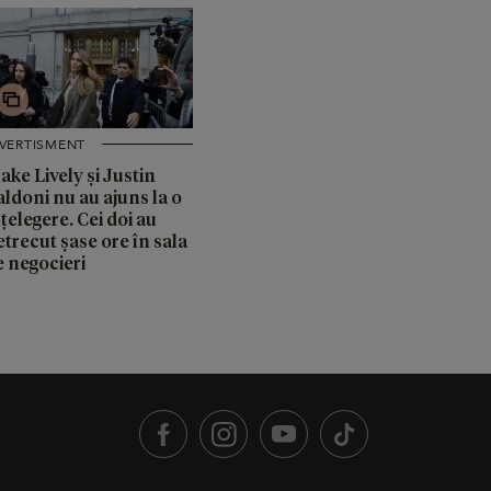
IVERTISMENT
ake Lively și Justin
aldoni nu au ajuns la o
țelegere. Cei doi au
trecut șase ore în sala
e negocieri