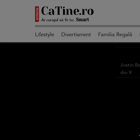
Ai curajul să fii tu:
Smart
Lifestyle
Divertisment
Familia Regală
Sensibilă
Justin B
din
9
Puternică