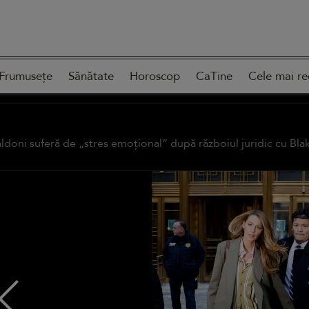
Frumusețe
Sănătate
Horoscop
CaTine
Cele mai re
aldoni suferă de „stres emoțional” după războiul juridic cu Blak