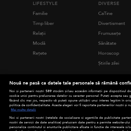
LIFESTYLE
DIVERSE
Familie
CaTine
Timp liber
Divertisment
Relații
Frumusețe
Modă
Sănătate
Rețete
Horoscop
Știrile zilei
Nouă ne pasă ca datele tale personale să rămână confi
Noi și partenerii noștri
589
stocăm și/sau accesăm informații pe dispozitivul dvs
cookie unici pentru prelucrarea datelor cu caracter personal. Puteți accepta sau g
făcând clic mai jos, respectiv vă puteți opune utilizării unui interes legitim în 
politica de confidențialitate. Aceste alegeri vor fi raportate partenerilor noștri și n
Mai multe detalii
Noi si partenerii nostri (retelele de socializare si agentiile de publicitate parten
nostri de servicii de date analitice) prelucram date pentru a permite website-ului
personaliza continutul si anunturile publicitare afisate in functie de interesele si/s