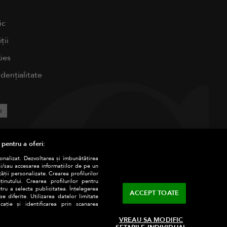
ic
ții
ies
idențialitate
e
 pentru a oferi:
sonalizat. Dezvoltarea și îmbunătățirea
și/sau accesarea informațiilor de pe un
tății personalizate. Crearea profilurilor
nutului. Crearea profilurilor pentru
tru a selecta publicitatea. Înțelegerea
ACCEPT TOATE
e diferite. Utilizarea datelor limitate
ație și identificarea prin scanarea
VREAU SA MODIFIC