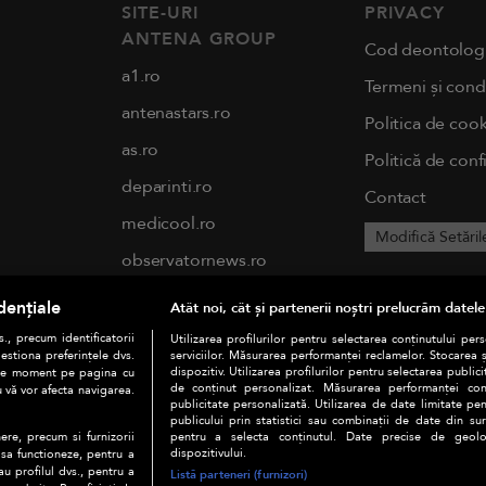
SITE-URI
PRIVACY
ANTENA GROUP
Cod deontolog
a1.ro
Termeni și condi
antenastars.ro
Politica de cook
as.ro
Politică de conf
deparinti.ro
Contact
medicool.ro
Modifică Setăril
observatornews.ro
spynews.ro
dențiale
Atât noi, cât și partenerii noștri prelucrăm datele
tvhappy.ro
., precum identificatorii
Utilizarea profilurilor pentru selectarea conținutului per
estiona preferințele dvs.
serviciilor. Măsurarea performanței reclamelor. Stocarea 
useit.ro
dispozitiv. Utilizarea profilurilor pentru selectarea publici
orice moment pe pagina cu
de conținut personalizat. Măsurarea performanței conți
u vă vor afecta navigarea.
publicitate personalizată. Utilizarea de date limitate pen
chefi.ro
publicului prin statistici sau combinații de date din surs
pentru a selecta conținutul. Date precise de geoloc
ere, precum si furnizorii
zutv.ro
dispozitivului.
 sa functioneze, pentru a
au profilul dvs., pentru a
Listă parteneri (furnizori)
Trends AntenaPLAY