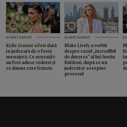
DIVERTISMENT
DIVERTISMENT
D
Kylie Jenner a fost dată
Blake Lively a vorbit
Bl
în judecată de o fostă
despre cazul „incredibil
B
menajeră. Ce acuzații i-
de dureros” al lui Justin
în
au fost aduse vedetei și
Baldoni, după ce un
pe
ce daune cere femeia
judecător a respins
d
procesul