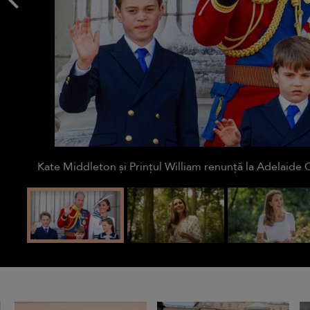
Kate Middleton și Prințul William renunță la Adelaide 