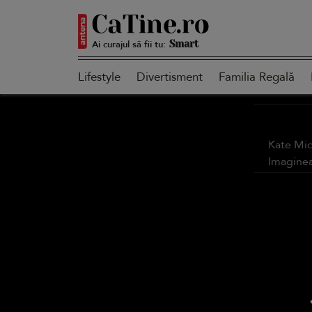
Ai curajul să fii tu:
Smart
Lifestyle
Divertisment
Familia Regală
Sensibilă
Kate Mid
Imagine
Puternică