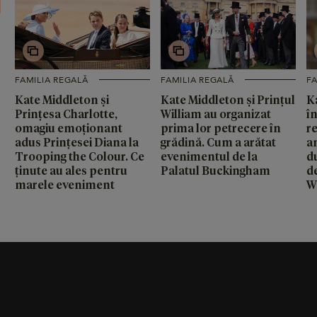
FAMILIA REGALĂ
FAMILIA REGALĂ
FA
Kate Middleton și
Kate Middleton și Prințul
K
Prințesa Charlotte,
William au organizat
în
omagiu emoționant
prima lor petrecere în
r
adus Prințesei Diana la
grădină. Cum a arătat
a
Trooping the Colour. Ce
evenimentul de la
d
ținute au ales pentru
Palatul Buckingham
d
marele eveniment
W