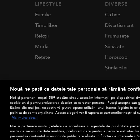
LIFESTYLE
DIVERSE
Familie
CaTine
Timp liber
Divertisment
Relații
Frumusețe
Modă
Sănătate
Rețete
Horoscop
Știrile zilei
Nouă ne pasă ca datele tale personale să rămână confi
Noi și partenerii noștri
589
stocăm și/sau accesăm informații pe dispozitivul dvs
cookie unici pentru prelucrarea datelor cu caracter personal. Puteți accepta sau g
făcând clic mai jos, respectiv vă puteți opune utilizării unui interes legitim în 
politica de confidențialitate. Aceste alegeri vor fi raportate partenerilor noștri și n
Mai multe detalii
Noi si partenerii nostri (retelele de socializare si agentiile de publicitate parten
nostri de servicii de date analitice) prelucram date pentru a permite website-ului
personaliza continutul si anunturile publicitare afisate in functie de interesele si/s