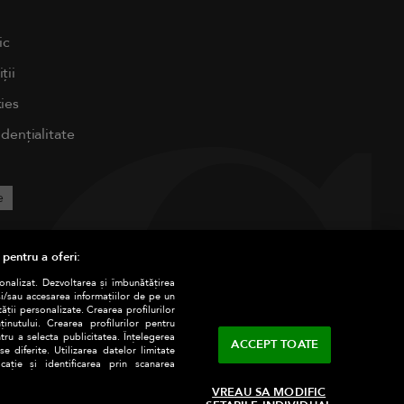
ic
ții
ies
idențialitate
e
 pentru a oferi:
sonalizat. Dezvoltarea și îmbunătățirea
și/sau accesarea informațiilor de pe un
tății personalizate. Crearea profilurilor
nutului. Crearea profilurilor pentru
tru a selecta publicitatea. Înțelegerea
ACCEPT TOATE
e diferite. Utilizarea datelor limitate
ație și identificarea prin scanarea
VREAU SA MODIFIC