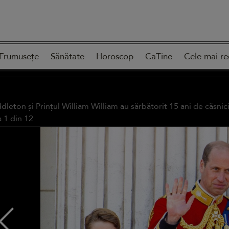
Frumusețe
Sănătate
Horoscop
CaTine
Cele mai re
dleton și Prințul William William au sărbătorit 15 ani de căsnic
a
1
din
12