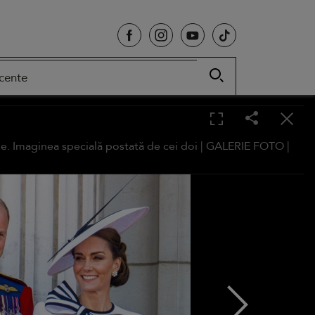
cente
ie. Imaginea specială postată de cei doi |
GALERIE FOTO
|