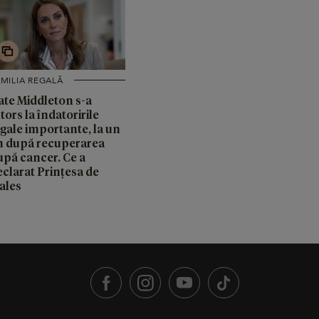
MILIA REGALĂ
ate Middleton s-a
tors la îndatoririle
egale importante, la un
n după recuperarea
upă cancer. Ce a
eclarat Prințesa de
ales