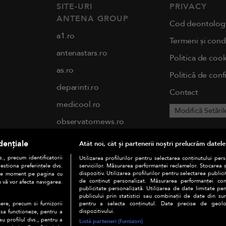
SITE-URI
PRIVACY
ANTENA GROUP
Cod deontolog
a1.ro
Termeni și condi
antenastars.ro
Politica de cook
as.ro
Politică de conf
deparinti.ro
Contact
medicool.ro
Modifică Setăril
observatornews.ro
spynews.ro
dențiale
Atât noi, cât și partenerii noștri prelucrăm datele
tvhappy.ro
., precum identificatorii
Utilizarea profilurilor pentru selectarea conținutului per
estiona preferințele dvs.
serviciilor. Măsurarea performanței reclamelor. Stocarea 
useit.ro
dispozitiv. Utilizarea profilurilor pentru selectarea publici
orice moment pe pagina cu
de conținut personalizat. Măsurarea performanței conți
u vă vor afecta navigarea.
publicitate personalizată. Utilizarea de date limitate pen
chefi.ro
publicului prin statistici sau combinații de date din surs
pentru a selecta conținutul. Date precise de geoloc
ere, precum si furnizorii
zutv.ro
dispozitivului.
 sa functioneze, pentru a
au profilul dvs., pentru a
Listă parteneri (furnizori)
Trends AntenaPLAY