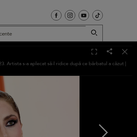
cente
 Artista s-a aplecat să-l ridice după ce bărbatul a căzut |