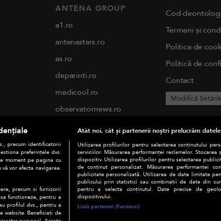
ANTENA GROUP
Cod deontolog
a1.ro
Termeni și condi
antenastars.ro
Politica de cook
as.ro
Politică de conf
deparinti.ro
Contact
medicool.ro
Modifică Setăril
observatornews.ro
spynews.ro
dențiale
Atât noi, cât și partenerii noștri prelucrăm datele
tvhappy.ro
., precum identificatorii
Utilizarea profilurilor pentru selectarea conținutului per
estiona preferințele dvs.
serviciilor. Măsurarea performanței reclamelor. Stocarea 
useit.ro
dispozitiv. Utilizarea profilurilor pentru selectarea publici
orice moment pe pagina cu
de conținut personalizat. Măsurarea performanței conți
u vă vor afecta navigarea.
publicitate personalizată. Utilizarea de date limitate pen
chefi.ro
publicului prin statistici sau combinații de date din surs
pentru a selecta conținutul. Date precise de geoloc
ere, precum si furnizorii
zutv.ro
dispozitivului.
 sa functioneze, pentru a
au profilul dvs., pentru a
Listă parteneri (furnizori)
Trends AntenaPLAY
 pe website. Beneficiati de
caracter personal. Aceste