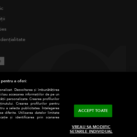
ic
ții
ies
idențialitate
e
 pentru a oferi:
sonalizat. Dezvoltarea și îmbunătățirea
și/sau accesarea informațiilor de pe un
tății personalizate. Crearea profilurilor
nutului. Crearea profilurilor pentru
tru a selecta publicitatea. Înțelegerea
ACCEPT TOATE
e diferite. Utilizarea datelor limitate
ație și identificarea prin scanarea
VREAU SA MODIFIC
SETARILE INDIVIDUAL