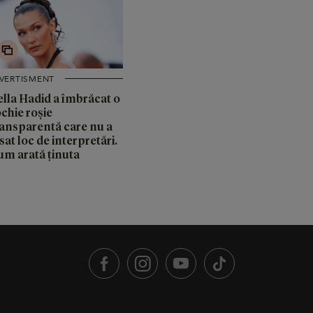
IVERTISMENT
ella Hadid a îmbrăcat o
chie roșie
ransparentă care nu a
sat loc de interpretări.
um arată ținuta