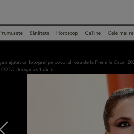
Frumusețe
Sănătate
Horoscop
CaTine
Cele mai re
 a ajutat un fotograf pe covorul roșu de la Premiile Oscar 2023.
E FOTO
| Imaginea
1
din
6