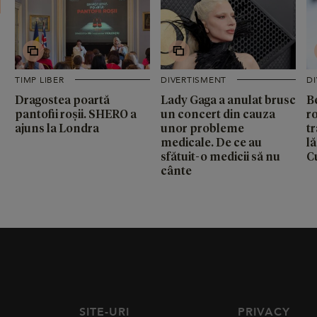
TIMP LIBER
DIVERTISMENT
D
Dragostea poartă
Lady Gaga a anulat brusc
B
pantofii roșii. SHERO a
un concert din cauza
ro
ajuns la Londra
unor probleme
t
medicale. De ce au
lă
sfătuit-o medicii să nu
C
cânte
SITE-URI
PRIVACY