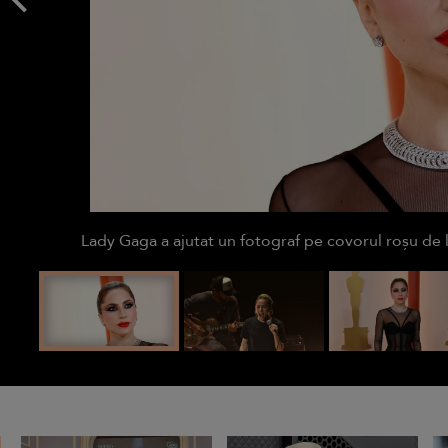
Lady Gaga a ajutat un fotograf pe covorul roșu de 