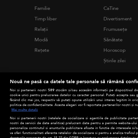
Familie
CaTine
Timp liber
Divertisment
Relații
Frumusețe
Modă
Sănătate
Rețete
Horoscop
Știrile zilei
Nouă ne pasă ca datele tale personale să rămână confi
Noi și partenerii noștri
589
stocăm și/sau accesăm informații pe dispozitivul dvs
cookie unici pentru prelucrarea datelor cu caracter personal. Puteți accepta sau g
făcând clic mai jos, respectiv vă puteți opune utilizării unui interes legitim în 
politica de confidențialitate. Aceste alegeri vor fi raportate partenerilor noștri și n
Mai multe detalii
Noi si partenerii nostri (retelele de socializare si agentiile de publicitate parten
nostri de servicii de date analitice) prelucram date pentru a permite website-ului
personaliza continutul si anunturile publicitare afisate in functie de interesele si/s
va oferi functionalitati aferente retelelor de socializare si pentru a analiza traficul
drepturile prevazute de art. 15-22 din GDPR in legatura cu prelucrarea datelor cu 