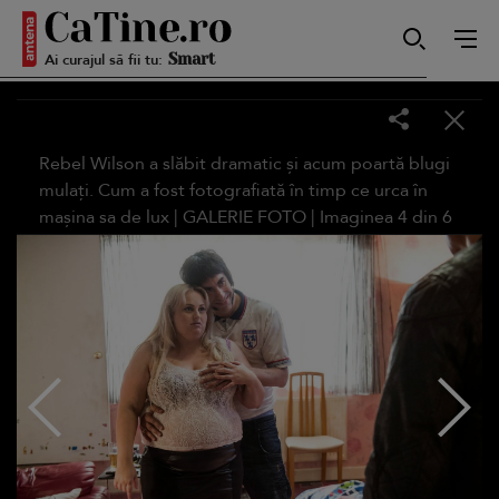
Ai curajul să fii tu:
Smart
Rebel Wilson a slăbit dramatic și acum poartă blugi
mulați. Cum a fost fotografiată în timp ce urca în
Sensibilă
mașina sa de lux |
GALERIE FOTO
| Imaginea
4
din
6
Puternică