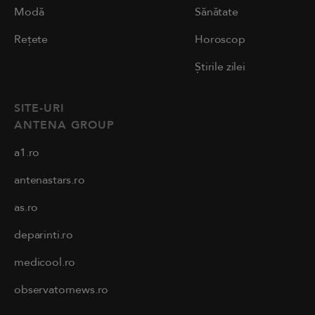
Modă
Sănătate
Rețete
Horoscop
Știrile zilei
SITE-URI
ANTENA GROUP
a1.ro
antenastars.ro
as.ro
deparinti.ro
medicool.ro
observatornews.ro