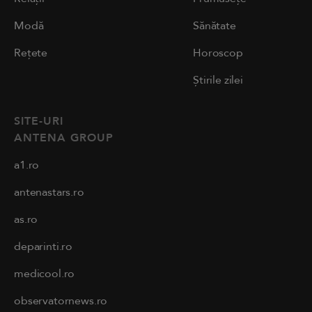
Modă
Sănătate
Rețete
Horoscop
Știrile zilei
SITE-URI
ANTENA GROUP
a1.ro
antenastars.ro
as.ro
deparinti.ro
medicool.ro
observatornews.ro