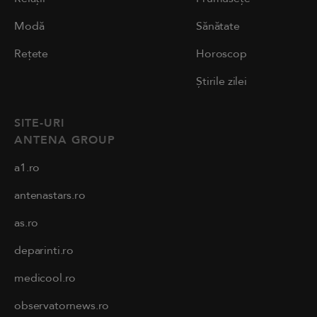
Modă
Sănătate
Rețete
Horoscop
Știrile zilei
SITE-URI
ANTENA GROUP
a1.ro
antenastars.ro
as.ro
deparinti.ro
medicool.ro
observatornews.ro