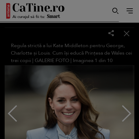
Ai curajul să fii tu:
Smart
Sensibilă
Regula strictă a lui Kate Middleton pentru George,
Charlotte și Louis. Cum își educă Prințesa de Wales cei
trei copii |
GALERIE FOTO
| Imaginea
1
din
10
Puternică