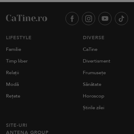
LIFESTYLE
DIVERSE
Familie
CaTine
Timp liber
Divertisment
Relații
Frumusețe
Modă
Sănătate
Rețete
Horoscop
Știrile zilei
SITE-URI
ANTENA GROUP