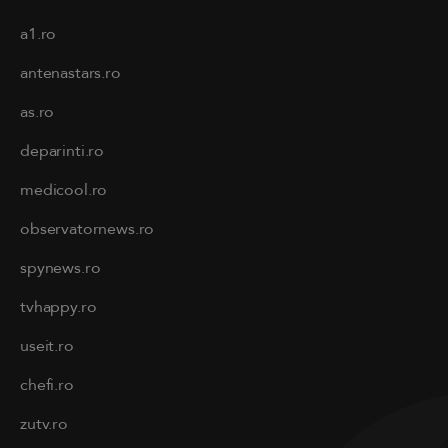
a1.ro
antenastars.ro
as.ro
deparinti.ro
medicool.ro
observatornews.ro
spynews.ro
tvhappy.ro
useit.ro
chefi.ro
zutv.ro