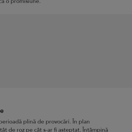
acă o promisiune.
ie
perioadă plină de provocări. În plan
tât de roz pe cât s-ar fi așteptat. Întâmpină