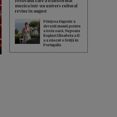
Festivalul care a transformat
muzica într-un univers cultural
revine în august
Prințesa Eugenie a
devenit mamă pentru
a treia oară. Nepoata
Reginei Elisabeta a II-
a a născut o fetiță în
Portugalia