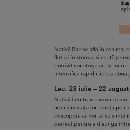
diag
opt 
Nativii Rac se află în cea mai r
fluturi în stomac și caută per
potrivit vor striga acest lucru
intensifica rapid către a doua
Leu: 23 iulie – 22 august
Nativii Leu traversează o peri
aducă în viața lor emoții pe ca
descoperă că vor să se simtă î
perfect pentru a distinge într