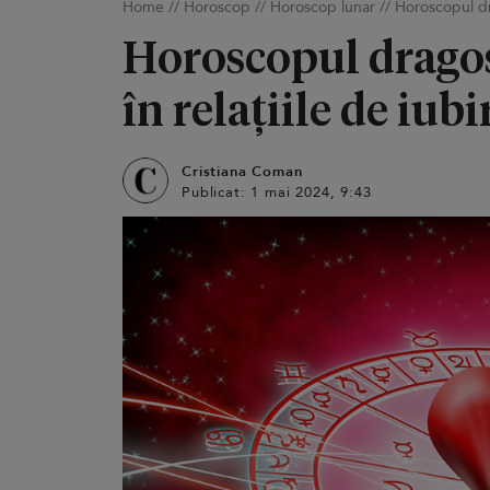
Home
//
Horoscop
//
Horoscop lunar
//
Horoscopul dra
Horoscopul dragos
în relațiile de iubi
Cristiana Coman
Publicat: 1 mai 2024, 9:43