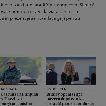
ține în totalitate,
arată Yourtango.com
. Simt că
sale pentru a reveni la viața din trecut.
ă în prezent și să nu-și facă griji pentru
LIA REGALĂ
DIVERTISMENT
a ascunsă a Prințului
Britney Spears rupe
ip. Ducele de
tăcerea după ce a fost
burgh ar fi păstrat
arestată pentru conducere