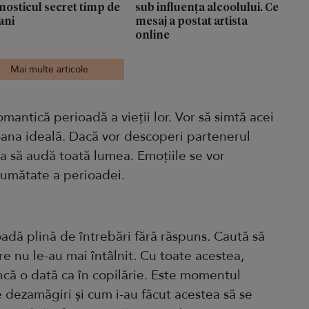
nosticul secret timp de
sub influența alcoolului. Ce
ani
mesaj a postat artista
online
Mai multe articole
omantică perioadă a vieții lor. Vor să simtă acei
soana ideală. Dacă vor descoperi partenerul
 ca să audă toată lumea. Emoțiile se vor
 jumătate a perioadei.
oadă plină de întrebări fără răspuns. Caută să
re nu le-au mai întâlnit. Cu toate acestea,
ncă o dată ca în copilărie. Este momentul
e dezamăgiri și cum i-au făcut acestea să se