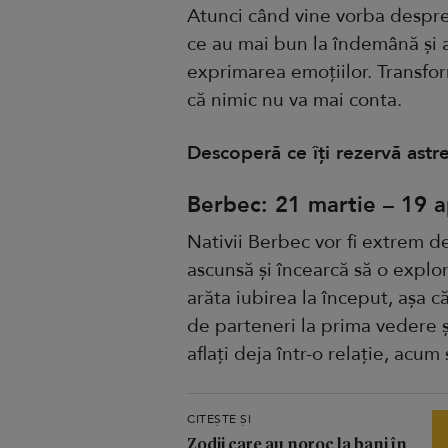
Atunci când vine vorba despre 
ce au mai bun la îndemână și 
exprimarea emoțiilor. Transfor
că nimic nu va mai conta.
Descoperă ce îți rezervă astre
Berbec: 21 martie – 19 ap
Nativii Berbec vor fi extrem de
ascunsă și încearcă să o explo
arăta iubirea la început, așa c
de parteneri la prima vedere și
aflați deja într-o relație, acum
CITEȘTE ȘI
Zodii care au noroc la bani în