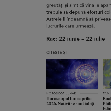
greutăți și simt că vina le apar
trebuie să depună eforturi colo
Astrele îi îndeamnă să priveasc
lucrurile care urmează.
Rac: 22 iunie – 22 iulie
CITEȘTE ȘI
HOROSCOP LUNAR
FAMI
Horoscopul lunii aprilie
Boal
2026. Nativii se simt iubiți
Phil
Edin