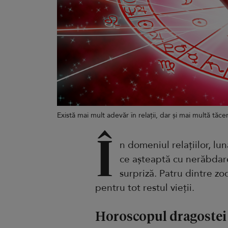
Există mai mult adevăr în relații, dar și mai multă tăce
Î
n domeniul relațiilor, lu
ce așteaptă cu nerăbdare
surpriză. Patru dintre zod
pentru tot restul vieții.
Horoscopul dragostei