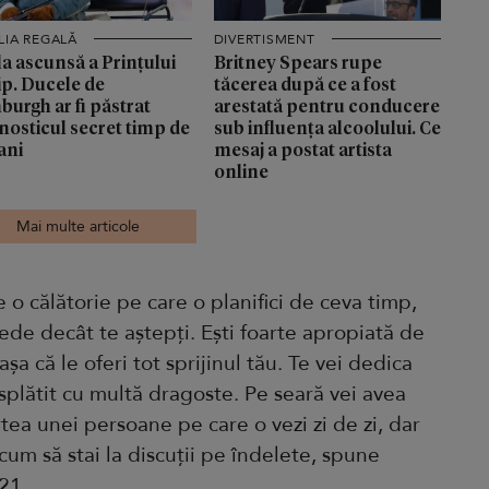
LIA REGALĂ
DIVERTISMENT
a ascunsă a Prințului
Britney Spears rupe
ip. Ducele de
tăcerea după ce a fost
burgh ar fi păstrat
arestată pentru conducere
nosticul secret timp de
sub influența alcoolului. Ce
ani
mesaj a postat artista
online
Mai multe articole
 o călătorie pe care o planifici de ceva timp,
ede decât te aștepți. Ești foarte apropiată de
șa că le oferi tot sprijinul tău. Te vei dedica
ăsplătit cu multă dragoste. Pe seară vei avea
tea unei persoane pe care o vezi zi de zi, dar
cum să stai la discuții pe îndelete, spune
021