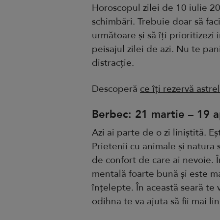
Horoscopul zilei de 10 iulie 2
schimbări. Trebuie doar să faci
următoare și să îți prioritizezi 
peisajul zilei de azi. Nu te pan
distracție.
Descoperă
ce îți rezervă astre
Berbec: 21 martie – 19 ap
Azi ai parte de o zi liniștită. E
Prietenii cu animale și natura
de confort de care ai nevoie. Î
mentală foarte bună și este mai
înțelepte. În această seară te
odihna te va ajuta să fii mai lini