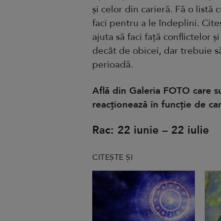
și celor din carieră. Fă o listă 
faci pentru a le îndeplini. Cite
ajuta să faci față conflictelor ș
decât de obicei, dar trebuie s
perioadă.
Află din Galeria FOTO care 
reacționează în funcție de car
Rac: 22 iunie – 22 iulie
CITEȘTE ȘI