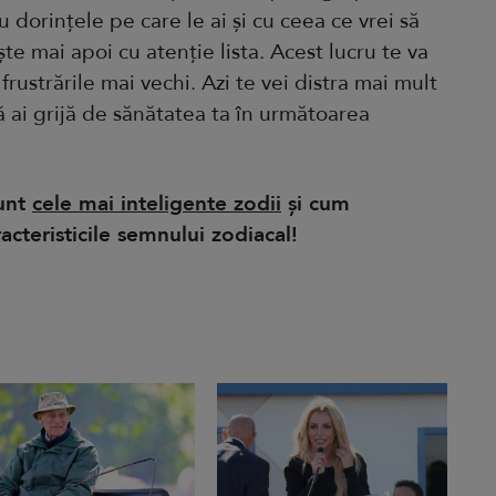
cu dorințele pe care le ai și cu ceea ce vrei să
ște mai apoi cu atenție lista. Acest lucru te va
i frustrările mai vechi. Azi te vei distra mai mult
ă ai grijă de sănătatea ta în următoarea
sunt
cele mai inteligente zodii
și cum
acteristicile semnului zodiacal!