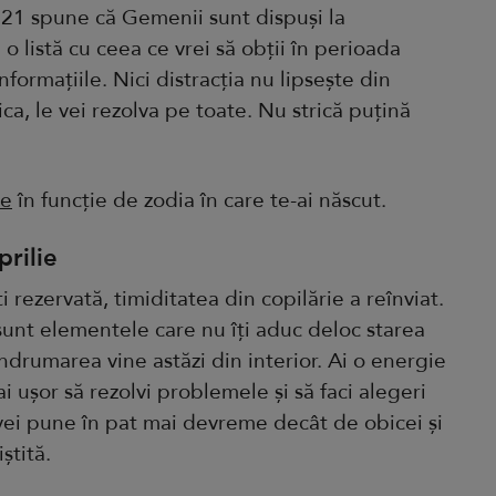
021 spune că Gemenii sunt dispuși la
 o listă cu ceea ce vrei să obții în perioada
informațiile. Nici distracția nu lipsește din
ica, le vei rezolva pe toate. Nu strică puțină
le
în funcție de zodia în care te-ai născut.
rilie
ști rezervată, timiditatea din copilărie a reînviat.
 sunt elementele care nu îți aduc deloc starea
ndrumarea vine astăzi din interior. Ai o energie
 ușor să rezolvi problemele și să faci alegeri
 vei pune în pat mai devreme decât de obicei și
ștită.