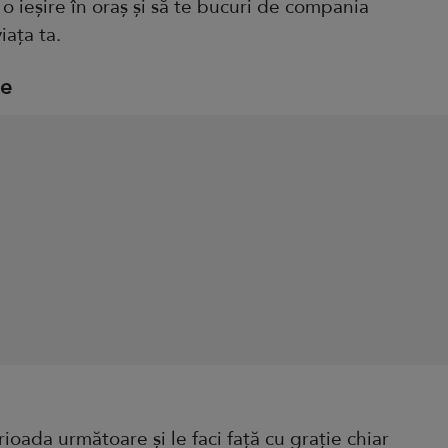
a o ieșire în oraș și să te bucuri de compania
iața ta.
ie
rioada următoare și le faci față cu grație chiar