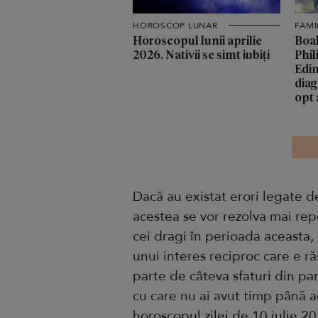
HOROSCOP LUNAR
FAMI
Horoscopul lunii aprilie
Boal
2026. Nativii se simt iubiți
Phil
Edin
diag
opt 
Dacă au existat erori legate de
acestea se vor rezolva mai rep
cei dragi în perioada aceasta, a
unui interes reciproc care e r
parte de câteva sfaturi din par
cu care nu ai avut timp până a
horoscopul zilei de 10 iulie 2