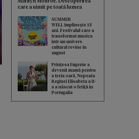
Marilyn Monroe. Descoperirea
care a uimit pe toată lumea
SUMMER
WELL împlinește 15
ani. Festivalul care a
transformat muzica
într-un univers
cultural revine în
august
Prințesa Eugenie a
devenit mamă pentru
a treia oară. Nepoata
Reginei Elisabeta a II-
a a născut o fetiță în
Portugalia