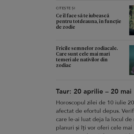
CITEȘTE ȘI
Ce îl face să te iubească
pentru totdeauna, în funcție
de zodie
Fricile semnelor zodiacale.
Care sunt cele mai mari
temeri ale nativilor din
zodiac
Taur: 20 aprilie – 20 mai
Horoscopul zilei de 10 iulie 20
afectat de efortul depus. Verif
care le-ai luat deja la locul de
planuri și îți vor oferi cele ma