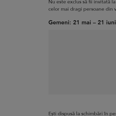
Nu este exclus să fii invitată l
celor mai dragi persoane din v
Gemeni: 21 mai – 21 iun
Ești dispusă la schimbări în pe