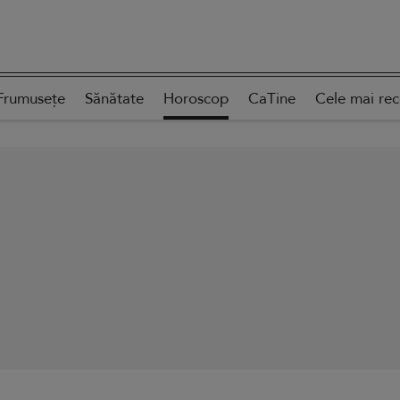
Frumusețe
Sănătate
Horoscop
CaTine
Cele mai re