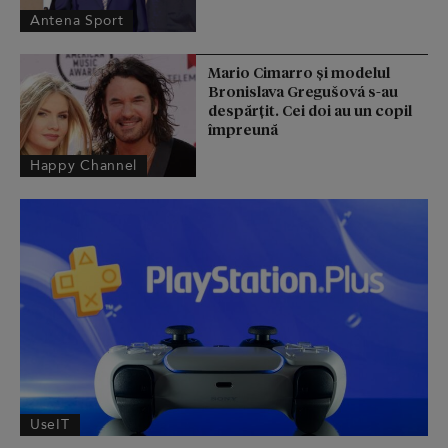
Antena Sport
Mario Cimarro și modelul
Bronislava Gregušová s-au
despărțit. Cei doi au un copil
împreună
Happy Channel
UseIT