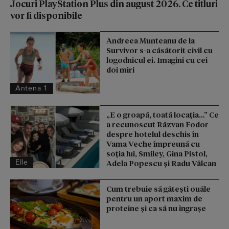
Jocuri PlayStation Plus din august 2026. Ce titluri
vor fi disponibile
Andreea Munteanu de la
Survivor s-a căsătorit civil cu
logodnicul ei. Imagini cu cei
doi miri
Antena 1
„E o groapă, toată locația…” Ce
a recunoscut Răzvan Fodor
despre hotelul deschis în
Vama Veche împreună cu
soția lui, Smiley, Gina Pistol,
Elle
Adela Popescu și Radu Vâlcan
Cum trebuie să gătești ouăle
pentru un aport maxim de
proteine și ca să nu îngrașe