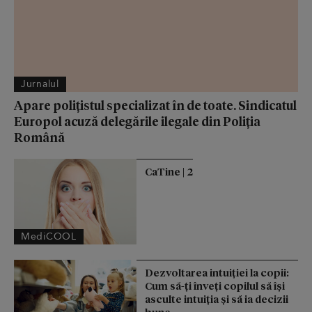
Jurnalul
Apare polițistul specializat în de toate. Sindicatul
Europol acuză delegările ilegale din Poliția
Română
CaTine | 2
MediCOOL
Dezvoltarea intuiției la copii:
Cum să-ți înveți copilul să își
asculte intuiția și să ia decizii