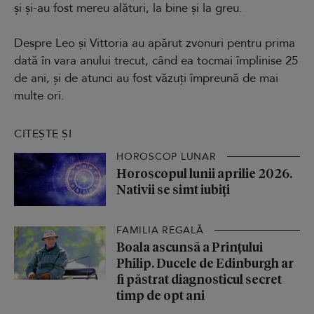
și și-au fost mereu alături, la bine și la greu.
Despre Leo și Vittoria au apărut zvonuri pentru prima
dată în vara anului trecut, când ea tocmai împlinise 25
de ani, și de atunci au fost văzuți împreună de mai
multe ori.
CITEȘTE ȘI
HOROSCOP LUNAR
Horoscopul lunii aprilie 2026.
Nativii se simt iubiți
FAMILIA REGALĂ
Boala ascunsă a Prințului
Philip. Ducele de Edinburgh ar
fi păstrat diagnosticul secret
timp de opt ani