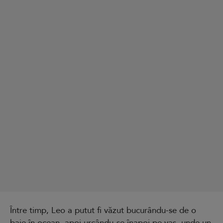
Între timp, Leo a putut fi văzut bucurându-se de o
baie în ocean, apoi urcându-se înapoi pe vas, unde un