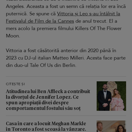
Angeles. Aceasta a fost un semn că relația lor era încă
puternică. Se spune că
Vittoria și Leo s-au întâlnit la
Festivalul de Film de la Cannes
de anul trecut. El a
mers acolo la premiera filmului Killers Of The Flower
Moon.
Vittoria a fost căsătorită anterior din 2020 până în
2023 cu DJ-ul italian Matteo Milleri. Acesta face parte
din duo-ul Tale Of Us din Berlin.
CITEȘTE ȘI
Atitudinea lui Ben Affleck a contribuit
la divorțul de Jennifer Lopez. Ce
spun apropiații divei despre
comportamentul fostului său soț
Casa în care a locuit Meghan Markle
în Toronto a fost scoasă la vânzare.