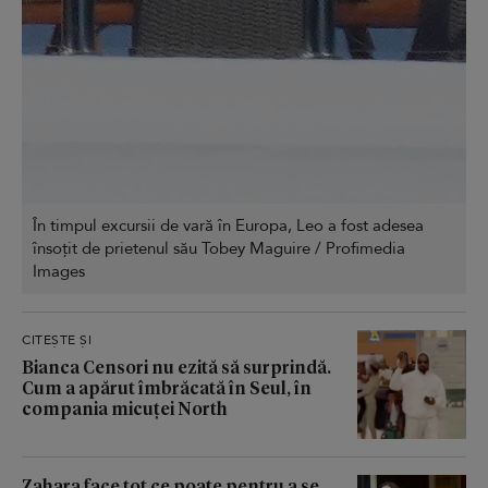
În timpul excursii de vară în Europa, Leo a fost adesea
însoțit de prietenul său Tobey Maguire / Profimedia
Images
CITEȘTE ȘI
Bianca Censori nu ezită să surprindă.
Cum a apărut îmbrăcată în Seul, în
compania micuței North
Zahara face tot ce poate pentru a se