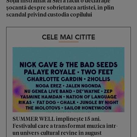
Soțul înstrăinat al Siei a făcut o declarație
șocantă despre sobrietatea artistei, în plin
scandal privind custodia copilului
CELE MAI CITITE
SUMMER WELL împlinește 15 ani.
Festivalul care a transformat muzica într-
un univers cultural revine în august