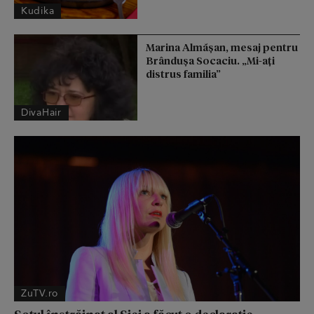
Kudika
Marina Almășan, mesaj pentru
Brândușa Socaciu. „Mi-ați
distrus familia”
DivaHair
ZuTV.ro