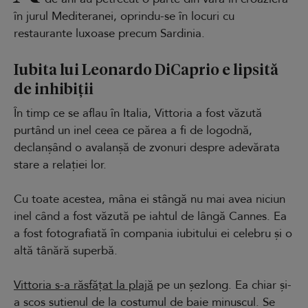
în jurul Mediteranei, oprindu-se în locuri cu
restaurante luxoase precum Sardinia.
Iubita lui Leonardo DiCaprio e lipsită
de inhibiții
În timp ce se aflau în Italia, Vittoria a fost văzută
purtând un inel ceea ce părea a fi de logodnă,
declanșând o avalanșă de zvonuri despre adevărata
stare a relației lor.
Cu toate acestea, mâna ei stângă nu mai avea niciun
inel când a fost văzută pe iahtul de lângă Cannes. Ea
a fost fotografiată în compania iubitului ei celebru și o
altă tânără superbă.
Vittoria s-a răsfățat la plajă
pe un șezlong. Ea chiar și-
a scos sutienul de la costumul de baie minuscul. Se