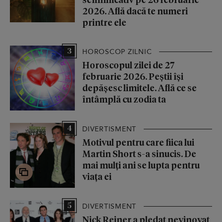
2026. Află dacă te numeri
printre ele
3
HOROSCOP ZILNIC
Horoscopul zilei de 27
februarie 2026. Peștii își
depășesc limitele. Află ce se
întâmplă cu zodia ta
4
DIVERTISMENT
Motivul pentru care fiica lui
Martin Short s-a sinucis. De
mai mulți ani se lupta pentru
viața ei
5
DIVERTISMENT
Nick Reiner a pledat nevinovat