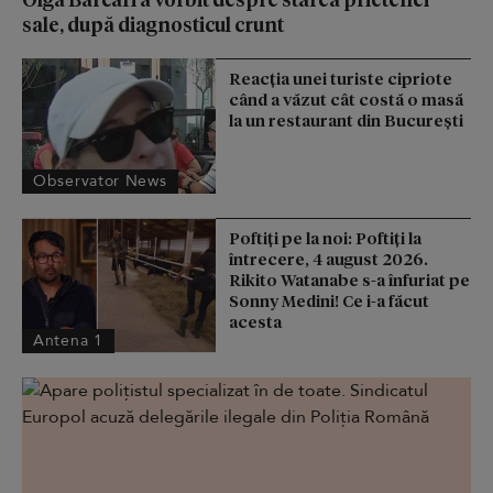
sale, după diagnosticul crunt
Reacţia unei turiste cipriote
când a văzut cât costă o masă
la un restaurant din Bucureşti
Observator News
Poftiți pe la noi: Poftiți la
întrecere, 4 august 2026.
Rikito Watanabe s-a înfuriat pe
Sonny Medini! Ce i-a făcut
acesta
Antena 1