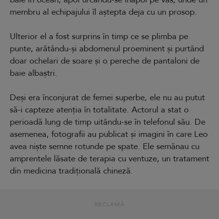
membru al echipajului îl aștepta deja cu un prosop.
Ulterior el a fost surprins în timp ce se plimba pe
punte, arătându-și abdomenul proeminent și purtând
doar ochelari de soare și o pereche de pantaloni de
baie albaștri.
Deși era înconjurat de femei superbe, ele nu au putut
să-i capteze atenția în totalitate. Actorul a stat o
perioadă lung de timp uitându-se în telefonul său. De
asemenea, fotografii au publicat și imagini în care Leo
avea niște semne rotunde pe spate. Ele semănau cu
amprentele lăsate de terapia cu ventuze, un tratament
din medicina tradițională chineză.
RECLAMĂ