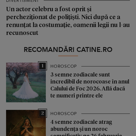
DIVERTISMENT
Un actor celebru a fost oprit și
percheziționat de polițiști. Nici după ce a
renunțat la costumație, oamenii legii nu l-au
recunoscut
RECOMANDĂRI CATINE.RO
1
HOROSCOP
3 semne zodiacale sunt
incredibil de norocoase în anul
Calului de Foc 2026. Află dacă
te numeri printre ele
2
HOROSCOP
4 semne zodiacale atrag
abundența și un noroc
semnificativ pe 26 februarie