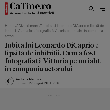
Ai curajul să fii tu:
Sexy
Home
//
Divertisment
//
Iubita lui Leonardo DiCaprio e lipsită de
inhibiții. Cum a fost fotografiată Vittoria pe un iaht, în compania
Autentică
actorului
Iubita lui Leonardo DiCaprio e
lipsită de inhibiții. Cum a fost
Smart
fotografiată Vittoria pe un iaht,
în compania actorului
Andrada Marinică
Sensibilă
Publicat: 27 august 2024, 7:23
RECLAMĂ
Puternică