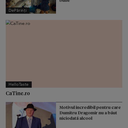
bune
DePărinți
HelloTaste
CaTine.ro
Motivul incredibil pentru care
Dumitru Dragomir nu a băut
niciodată alcool