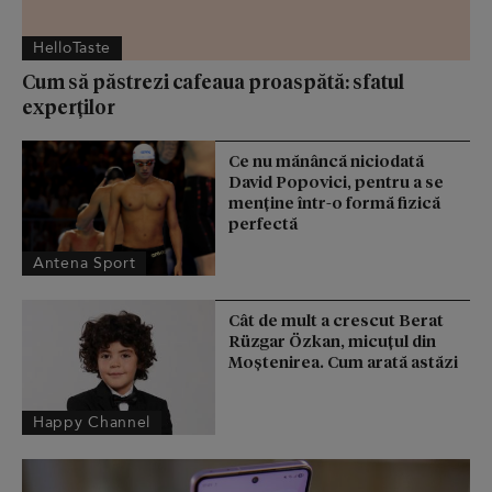
HelloTaste
Cum să păstrezi cafeaua proaspătă: sfatul
experților
Ce nu mănâncă niciodată
David Popovici, pentru a se
menţine într-o formă fizică
perfectă
Antena Sport
Cât de mult a crescut Berat
Rüzgar Özkan, micuțul din
Moștenirea. Cum arată astăzi
Happy Channel