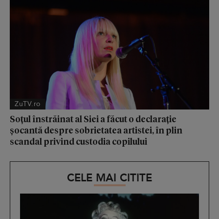
ZuTV.ro
Soțul înstrăinat al Siei a făcut o declarație
șocantă despre sobrietatea artistei, în plin
scandal privind custodia copilului
CELE MAI CITITE