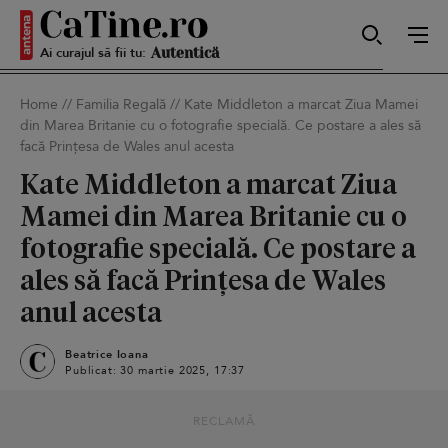
Ai curajul să fii tu:
Sexy
Home
//
Familia Regală
//
Kate Middleton a marcat Ziua Mamei
din Marea Britanie cu o fotografie specială. Ce postare a ales să
Autentică
facă Prințesa de Wales anul acesta
Kate Middleton a marcat Ziua
Mamei din Marea Britanie cu o
Smart
fotografie specială. Ce postare a
ales să facă Prințesa de Wales
anul acesta
Sensibilă
Beatrice Ioana
Publicat: 30 martie 2025, 17:37
Puternică
RECLAMĂ