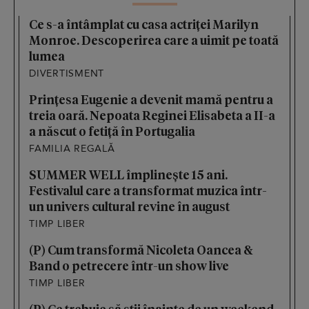
Ce s-a întâmplat cu casa actriței Marilyn
Monroe. Descoperirea care a uimit pe toată
lumea
DIVERTISMENT
Prințesa Eugenie a devenit mamă pentru a
treia oară. Nepoata Reginei Elisabeta a II-a
a născut o fetiță în Portugalia
FAMILIA REGALĂ
SUMMER WELL împlinește 15 ani.
Festivalul care a transformat muzica într-
un univers cultural revine în august
TIMP LIBER
(P) Cum transformă Nicoleta Oancea &
Band o petrecere într-un show live
TIMP LIBER
(P) Ce trebuie să știi înainte de un weekend