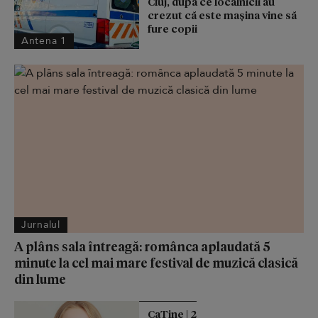
Cluj, după ce localnicii au
crezut că este mașina vine să
fure copii
Antena 1
Jurnalul
A plâns sala întreagă: românca aplaudată 5
minute la cel mai mare festival de muzică clasică
din lume
CaTine | 2