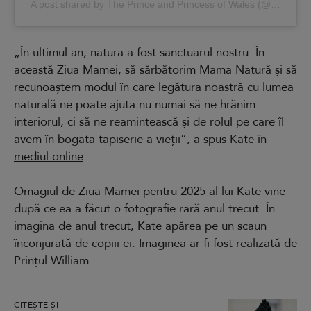
A post shared by The Prince and Princess of Wales (@princeandprincessofwales)
„În ultimul an, natura a fost sanctuarul nostru. În
această Ziua Mamei, să sărbătorim Mama Natură și să
recunoaștem modul în care legătura noastră cu lumea
naturală ne poate ajuta nu numai să ne hrănim
interiorul, ci să ne reamintească și de rolul pe care îl
avem în bogata tapiserie a vieții”,
a spus Kate în
mediul online
.
Omagiul de Ziua Mamei pentru 2025 al lui Kate vine
după ce ea a făcut o fotografie rară anul trecut. În
imagina de anul trecut, Kate apărea pe un scaun
înconjurată de copiii ei. Imaginea ar fi fost realizată de
Prințul William.
CITEȘTE ȘI