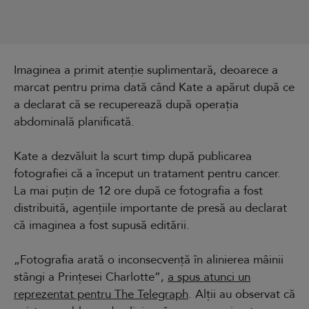
Imaginea a primit atenție suplimentară, deoarece a
marcat pentru prima dată când Kate a apărut după ce
a declarat că se recuperează după operația
abdominală planificată.
Kate a dezvăluit la scurt timp după publicarea
fotografiei că a început un tratament pentru cancer.
La mai puțin de 12 ore după ce fotografia a fost
distribuită, agențiile importante de presă au declarat
că imaginea a fost supusă editării.
„Fotografia arată o inconsecvență în alinierea mâinii
stângi a Prințesei Charlotte”,
a spus atunci un
reprezentat pentru The Telegraph
. Alții au observat că