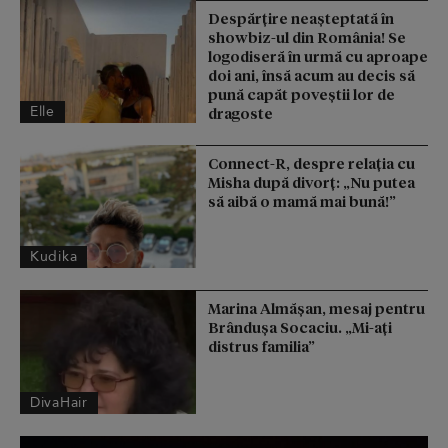
Despărțire neașteptată în
showbiz-ul din România! Se
logodiseră în urmă cu aproape
doi ani, însă acum au decis să
pună capăt poveștii lor de
Elle
dragoste
Connect-R, despre relația cu
Misha după divorț: „Nu putea
să aibă o mamă mai bună!”
Kudika
Marina Almășan, mesaj pentru
Brândușa Socaciu. „Mi-ați
distrus familia”
DivaHair