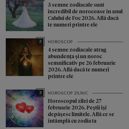
3 semne zodiacale sunt
incredibil de norocoase în anul
Calului de Foc 2026. Află dacă
te numeri printre ele
2
HOROSCOP
4 semne zodiacale atrag
abundența și un noroc
semnificativ pe 26 februarie
2026. Află dacă te numeri
printre ele
3
HOROSCOP ZILNIC
Horoscopul zilei de 27
februarie 2026. Peștii își
depășesc limitele. Află ce se
întâmplă cu zodia ta