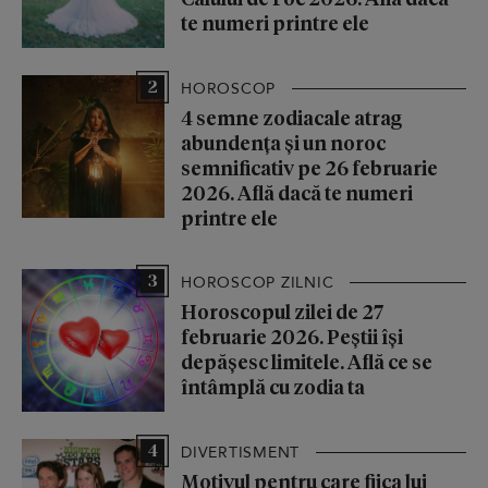
te numeri printre ele
2
HOROSCOP
4 semne zodiacale atrag
abundența și un noroc
semnificativ pe 26 februarie
2026. Află dacă te numeri
printre ele
3
HOROSCOP ZILNIC
Horoscopul zilei de 27
februarie 2026. Peștii își
depășesc limitele. Află ce se
întâmplă cu zodia ta
4
DIVERTISMENT
Motivul pentru care fiica lui