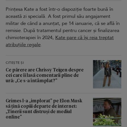
Prințesa Kate a fost într-o dispoziție foarte bună în
această zi specială. A fost primul său angajament
militar de când a anunțat, pe 14 ianuarie, că se află în
remisie. După tratamentul pentru cancer și finalizarea
chimioterapiei în 2024,
Kate pare că își reia treptat
atribuțiile regale
.
CITEȘTE ȘI
Ce părere are Chrissy Teigen despre
cei care îi lasă comentarii pline de
ură: „Ce s-a întâmplat?”
Grimes l-a „implorat” pe Elon Musk
să țină copiii departe de internet:
„Tinerii sunt distruși de mediul
online”