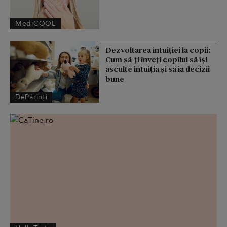
MediCOOL
Dezvoltarea intuiției la copii:
Cum să-ți înveți copilul să își
asculte intuiția și să ia decizii
bune
DePărinți