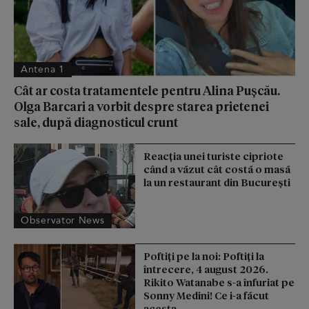
Antena 1
Cât ar costa tratamentele pentru Alina Pușcău.
Olga Barcari a vorbit despre starea prietenei
sale, după diagnosticul crunt
Reacţia unei turiste cipriote
când a văzut cât costă o masă
la un restaurant din Bucureşti
Observator News
Poftiți pe la noi: Poftiți la
întrecere, 4 august 2026.
Rikito Watanabe s-a înfuriat pe
Sonny Medini! Ce i-a făcut
acesta