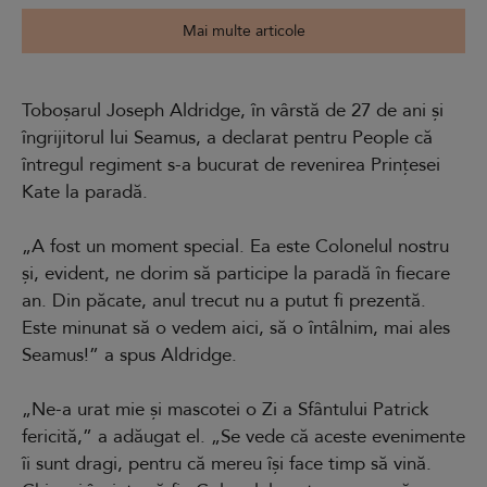
Mai multe articole
Toboșarul Joseph Aldridge, în vârstă de 27 de ani și
îngrijitorul lui Seamus, a declarat pentru People că
întregul regiment s-a bucurat de revenirea Prințesei
Kate la paradă.
„A fost un moment special. Ea este Colonelul nostru
și, evident, ne dorim să participe la paradă în fiecare
an. Din păcate, anul trecut nu a putut fi prezentă.
Este minunat să o vedem aici, să o întâlnim, mai ales
Seamus!” a spus Aldridge.
„Ne-a urat mie și mascotei o Zi a Sfântului Patrick
fericită,” a adăugat el. „Se vede că aceste evenimente
îi sunt dragi, pentru că mereu își face timp să vină.