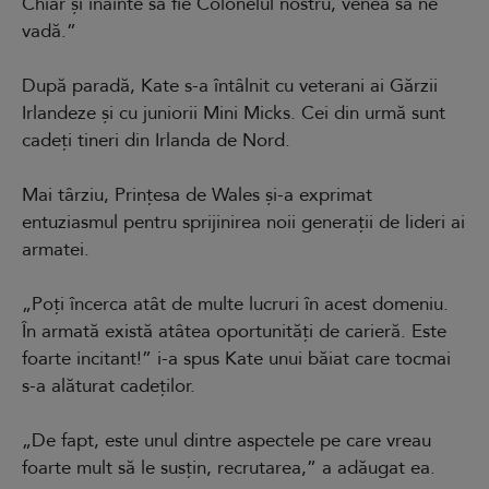
Chiar și înainte să fie Colonelul nostru, venea să ne
vadă.”
După paradă, Kate s-a întâlnit cu veterani ai Gărzii
Irlandeze și cu juniorii Mini Micks. Cei din urmă sunt
cadeți tineri din Irlanda de Nord.
Mai târziu, Prințesa de Wales și-a exprimat
entuziasmul pentru sprijinirea noii generații de lideri ai
armatei.
„Poți încerca atât de multe lucruri în acest domeniu.
În armată există atâtea oportunități de carieră. Este
foarte incitant!” i-a spus Kate unui băiat care tocmai
s-a alăturat cadeților.
„De fapt, este unul dintre aspectele pe care vreau
foarte mult să le susțin, recrutarea,” a adăugat ea.