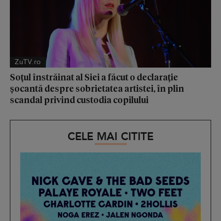
ZuTV.ro
Soțul înstrăinat al Siei a făcut o declarație
șocantă despre sobrietatea artistei, în plin
scandal privind custodia copilului
CELE MAI CITITE