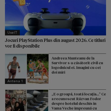
UseIT
Jocuri PlayStation Plus din august 2026. Ce titluri
vor fi disponibile
Andreea Munteanu de la
Survivor s-a căsătorit civil cu
logodnicul ei. Imagini cu cei
doi miri
Antena 1
„E o groapă, toată locația…” Ce
a recunoscut Răzvan Fodor
despre hotelul deschis în
Vama Veche împreună cu