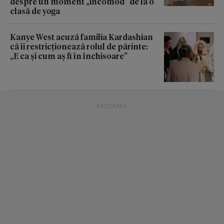
despre un moment „incomod” de la o
clasă de yoga
Kanye West acuză familia Kardashian
că îi restricționează rolul de părinte:
„E ca și cum aș fi în închisoare”
RECLAMĂ