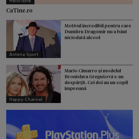
HelloTaste
CaTine.ro
Motivul incredibil pentru care
Dumitru Dragomir nu a băut
niciodată alcool
Antena Sport
Mario Cimarro și modelul
Bronislava Gregušová s-au
despărțit. Cei doi au un copil
împreună
Happy Channel