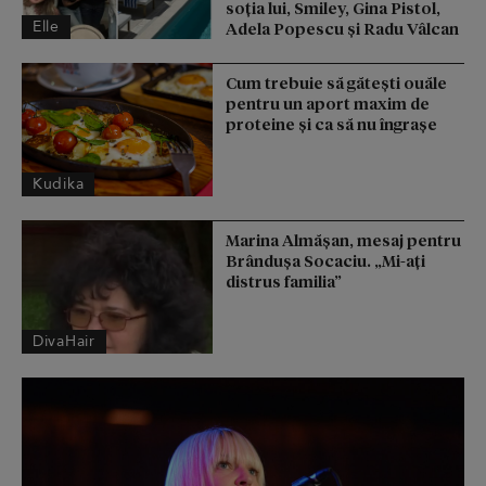
soția lui, Smiley, Gina Pistol,
Elle
Adela Popescu și Radu Vâlcan
Cum trebuie să gătești ouăle
pentru un aport maxim de
proteine și ca să nu îngrașe
Kudika
Marina Almășan, mesaj pentru
Brândușa Socaciu. „Mi-ați
distrus familia”
DivaHair