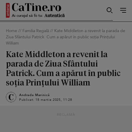
Ai curajul să fii tu:
Sexy
Home
//
Familia Regală
//
Kate Middleton a revenit la parada de
Ziua Sfântului Patrick. Cum a apărut în public soția Prințului
Autentică
William
Kate Middleton a revenit la
parada de Ziua Sfântului
Smart
Patrick. Cum a apărut în public
soția Prințului William
Andrada Marinică
Sensibilă
Publicat: 18 martie 2025, 11:28
RECLAMĂ
Puternică