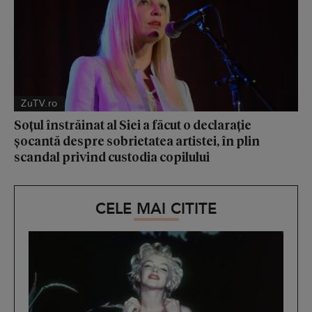
ZuTV.ro
Soțul înstrăinat al Siei a făcut o declarație
șocantă despre sobrietatea artistei, în plin
scandal privind custodia copilului
CELE MAI CITITE