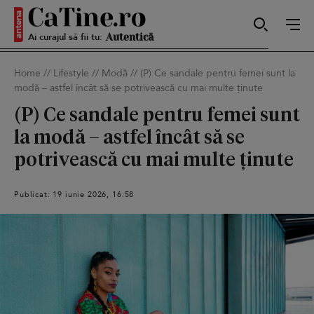
Sexy
Ai curajul să fii tu:
Home
//
Lifestyle
//
Modă
//
(P) Ce sandale pentru femei sunt la
modă – astfel încât să se potrivească cu mai multe ținute
Autentică
(P) Ce sandale pentru femei sunt
la modă – astfel încât să se
potrivească cu mai multe ținute
Smart
Publicat: 19 iunie 2026, 16:58
Sensibilă
Puternică