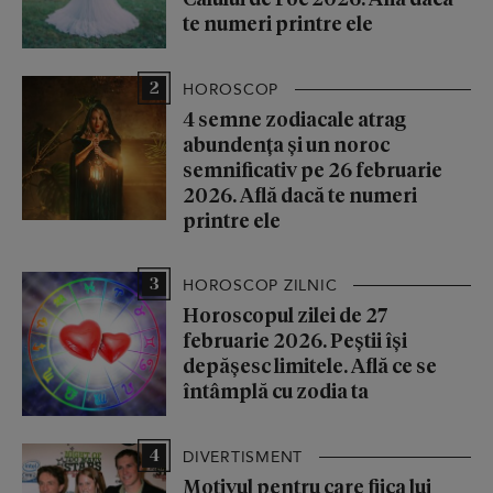
te numeri printre ele
2
HOROSCOP
4 semne zodiacale atrag
abundența și un noroc
semnificativ pe 26 februarie
2026. Află dacă te numeri
printre ele
3
HOROSCOP ZILNIC
Horoscopul zilei de 27
februarie 2026. Peștii își
depășesc limitele. Află ce se
întâmplă cu zodia ta
4
DIVERTISMENT
Motivul pentru care fiica lui