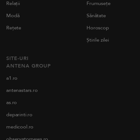
Relații
Frumusețe
Modă
Sănătate
Rețete
Horoscop
Știrile zilei
SITE-URI
ANTENA GROUP
a1.ro
antenastars.ro
as.ro
deparinti.ro
medicool.ro
observatornews.ro