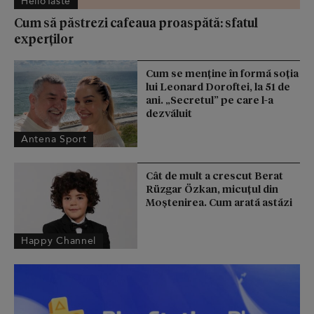
HelloTaste
Cum să păstrezi cafeaua proaspătă: sfatul
experților
Cum se menţine în formă soţia
lui Leonard Doroftei, la 51 de
ani. „Secretul” pe care l-a
dezvăluit
Antena Sport
Cât de mult a crescut Berat
Rüzgar Özkan, micuțul din
Moștenirea. Cum arată astăzi
Happy Channel