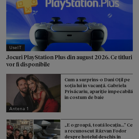
UseIT
Jocuri PlayStation Plus din august 2026. Ce titluri
vor fi disponibile
Cum a surprins-o Dani Oțil pe
soția lui în vacanță. Gabriela
Prisăcariu, apariție impecabilă
în costum de baie
Antena 1
„E o groapă, toată locația…” Ce
a recunoscut Răzvan Fodor
despre hotelul deschis în