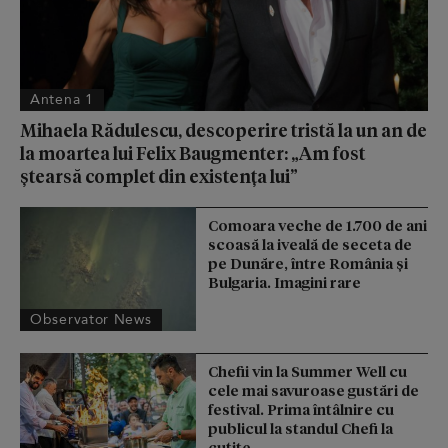
Antena 1
Mihaela Rădulescu, descoperire tristă la un an de
la moartea lui Felix Baugmenter: „Am fost
ștearsă complet din existența lui”
Comoara veche de 1.700 de ani
scoasă la iveală de seceta de
pe Dunăre, între România şi
Bulgaria. Imagini rare
Observator News
Chefii vin la Summer Well cu
cele mai savuroase gustări de
festival. Prima întâlnire cu
publicul la standul Chefi la
cuțite