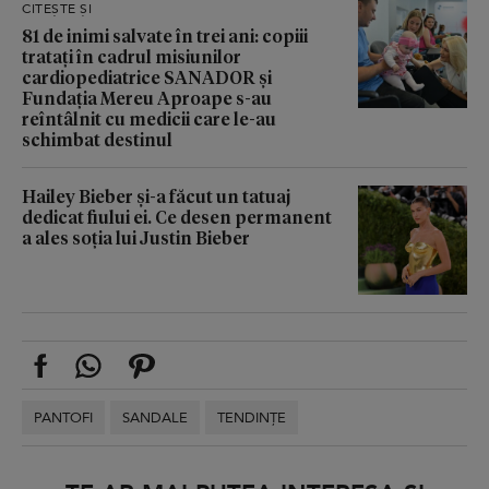
CITEȘTE ȘI
81 de inimi salvate în trei ani: copiii
tratați în cadrul misiunilor
cardiopediatrice SANADOR și
Fundația Mereu Aproape s-au
reîntâlnit cu medicii care le-au
schimbat destinul
Hailey Bieber și-a făcut un tatuaj
dedicat fiului ei. Ce desen permanent
a ales soția lui Justin Bieber
PANTOFI
SANDALE
TENDINȚE