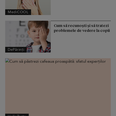
MediCOOL
Cum să recunoști și să tratezi
problemele de vedere la copii
DePărinți