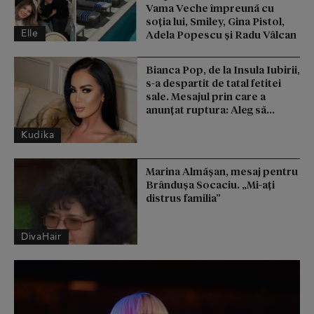
Vama Veche împreună cu
soția lui, Smiley, Gina Pistol,
Elle
Adela Popescu și Radu Vâlcan
Bianca Pop, de la Insula Iubirii,
s-a despartit de tatal fetitei
sale. Mesajul prin care a
anunțat ruptura: Aleg să...
Kudika
Marina Almășan, mesaj pentru
Brândușa Socaciu. „Mi-ați
distrus familia”
DivaHair