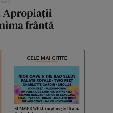
 frântă
. Apropiații
 inima frântă
CELE MAI CITITE
SUMMER WELL împlinește 15 ani.