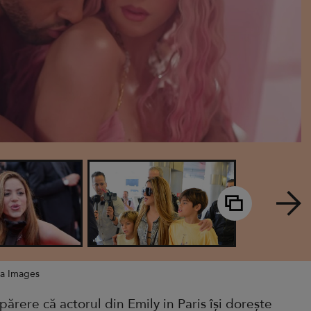
ia Images
 părere că actorul din Emily in Paris își dorește