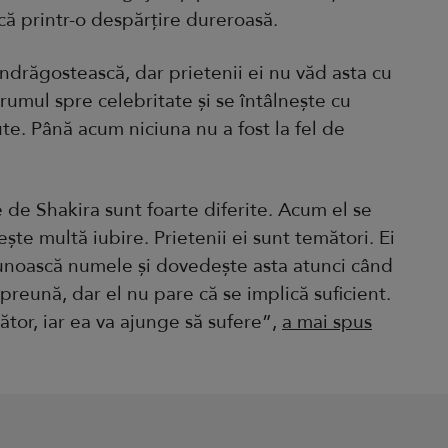
acă printr-o despărțire dureroasă.
îndrăgostească, dar prietenii ei nu văd asta cu
drumul spre celebritate și se întâlnește cu
te. Până acum niciuna nu a fost la fel de
e de Shakira sunt foarte diferite. Acum el se
ește multă iubire. Prietenii ei sunt temători. Ei
 cunoască numele și dovedește asta atunci când
preună, dar el nu pare că se implică suficient.
cător, iar ea va ajunge să sufere”,
a mai spus