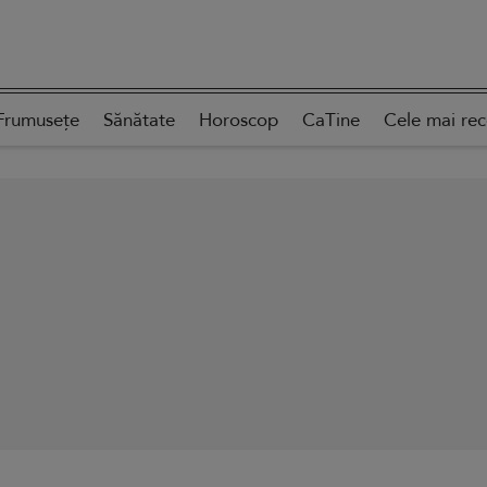
Frumusețe
Sănătate
Horoscop
CaTine
Cele mai re