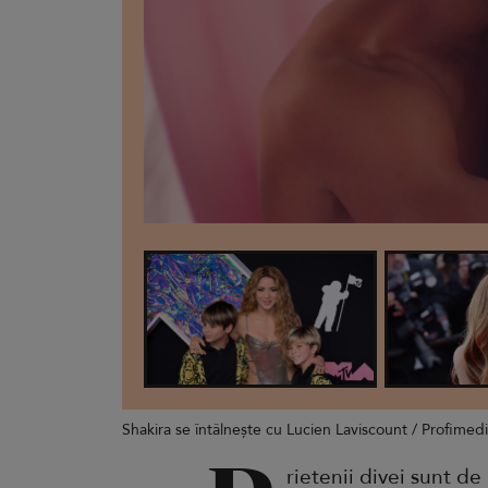
Shakira se întâlnește cu Lucien Laviscount / Profimed
rietenii divei sunt de