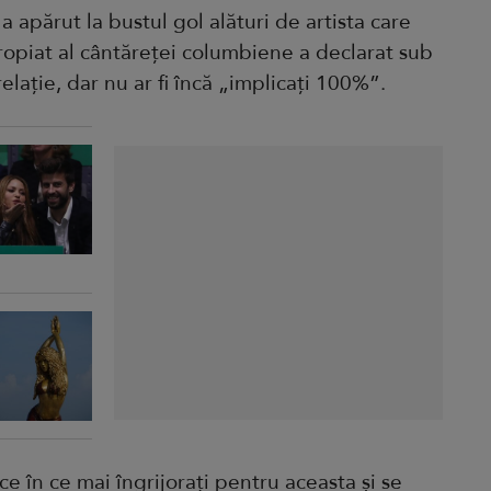
a apărut la bustul gol alături de artista care
ropiat al cântăreței columbiene a declarat sub
elație, dar nu ar fi încă „implicați 100%”.
ce în ce mai îngrijorați pentru aceasta și se