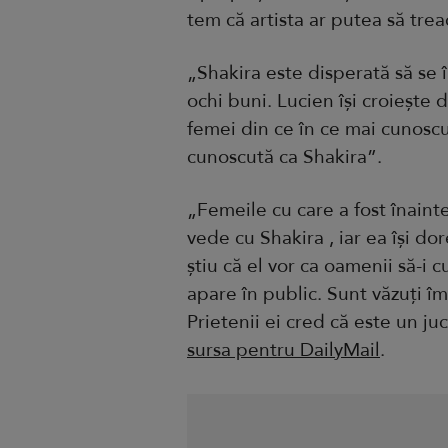
tem că artista ar putea să tre
„Shakira este disperată să se 
ochi buni. Lucien își croiește 
femei din ce în ce mai cunoscu
cunoscută ca Shakira”.
„Femeile cu care a fost înaint
vede cu Shakira , iar ea își dor
știu că el vor ca oamenii să-i
apare în public. Sunt văzuți îm
Prietenii ei cred că este un ju
sursa pentru DailyMail
.