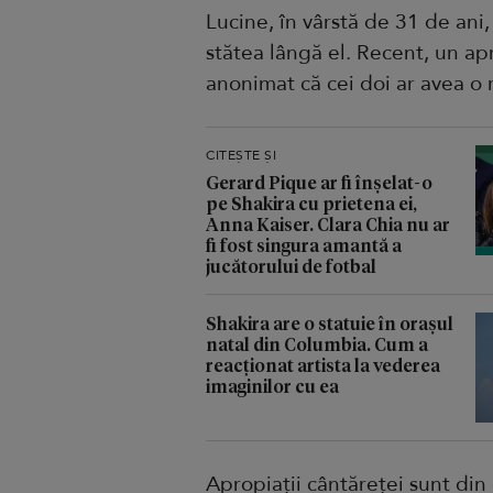
Lucine, în vârstă de 31 de ani, 
stătea lângă el. Recent, un ap
anonimat că cei doi ar avea o r
CITEȘTE ȘI
Gerard Pique ar fi înșelat-o
pe Shakira cu prietena ei,
Anna Kaiser. Clara Chia nu ar
fi fost singura amantă a
jucătorului de fotbal
Shakira are o statuie în orașul
natal din Columbia. Cum a
reacționat artista la vederea
imaginilor cu ea
Apropiații cântăreței sunt din 