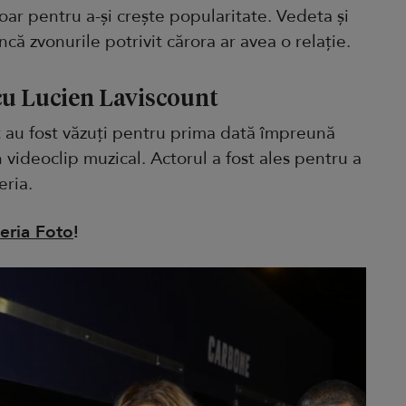
oar pentru a-și crește popularitate. Vedeta și
ncă zvonurile potrivit cărora ar avea o relație.
 cu Lucien Laviscount
t au fost văzuți pentru prima dată împreună
 videoclip muzical. Actorul a fost ales pentru a
eria.
eria Foto
!