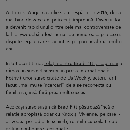
Actorul și Angelina Jolie s-au despărțit în 2016, după
mai bine de zece ani petrecuți împreună. Divorțul lor
a devenit rapid unul dintre cele mai controversate de
la Hollywood și a fost urmat de numeroase procese și
dispute legale care s-au întins pe parcursul mai multor
ani.
În tot acest timp,
relația dintre Brad Pitt și copiii săi
a
rămas un subiect sensibil în presa internațională.
Potrivit unor surse citate de Us Weekly, actorul ar fi
făcut „mai multe încercări” de a se reconecta cu
familia sa, însă fără prea mult succes.
Aceleași surse susțin că Brad Pitt păstrează încă o
relație apropiată doar cu Knox și Vivienne, pe care i-
ar vedea periodic. În schimb, relațiile cu ceilalți copii
ar fi în continuare tensionate.