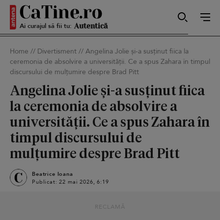
Ai curajul să fii tu:
Sexy
Home
//
Divertisment
//
Angelina Jolie și-a susținut fiica la
ceremonia de absolvire a universității. Ce a spus Zahara în timpul
Autentică
discursului de mulțumire despre Brad Pitt
Angelina Jolie și-a susținut fiica
la ceremonia de absolvire a
Smart
universității. Ce a spus Zahara în
timpul discursului de
mulțumire despre Brad Pitt
Sensibilă
Beatrice Ioana
Publicat: 22 mai 2026, 6:19
Puternică
RECLAMĂ