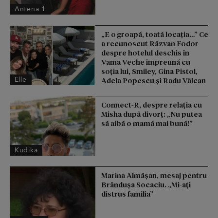
Antena 1
„E o groapă, toată locația…” Ce
a recunoscut Răzvan Fodor
despre hotelul deschis în
Vama Veche împreună cu
soția lui, Smiley, Gina Pistol,
Elle
Adela Popescu și Radu Vâlcan
Connect-R, despre relația cu
Misha după divorț: „Nu putea
să aibă o mamă mai bună!”
Kudika
Marina Almășan, mesaj pentru
Brândușa Socaciu. „Mi-ați
distrus familia”