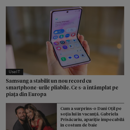
UseIT
Samsung a stabilit un nou record cu
smartphone-urile pliabile. Ce s-a întâmplat pe
piața din Europa
Cum a surprins-o Dani Oțil pe
soția lui în vacanță. Gabriela
Prisăcariu, apariție impecabilă
în costum de baie