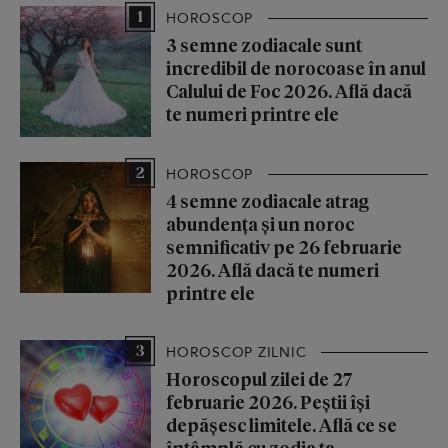
1
HOROSCOP
3 semne zodiacale sunt
incredibil de norocoase în anul
Calului de Foc 2026. Află dacă
te numeri printre ele
2
HOROSCOP
4 semne zodiacale atrag
abundența și un noroc
semnificativ pe 26 februarie
2026. Află dacă te numeri
printre ele
3
HOROSCOP ZILNIC
Horoscopul zilei de 27
februarie 2026. Peștii își
depășesc limitele. Află ce se
întâmplă cu zodia ta