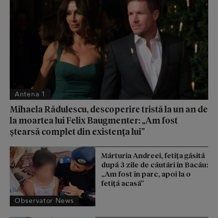
Antena 1
Mihaela Rădulescu, descoperire tristă la un an de
la moartea lui Felix Baugmenter: „Am fost
ștearsă complet din existența lui”
Mărturia Andreei, fetiţa găsită
după 3 zile de căutări în Bacău:
„Am fost în parc, apoi la o
fetiţă acasă”
Observator News