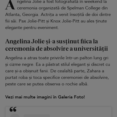
A
ngelina Jolie a fost fotografiată în weekend la
ceremonia organizată de Spelman College din
Atlanta, Georgia. Actrița a venit însoțită de doi dintre
fiii săi. Pax Jolie-Pitt și Knox Jolie-Pitt au ales ținute
elegante pentru eveniment.
Angelina Jolie și-a susținut fiica la
ceremonia de absolvire a universității
Angelina a atras toate privirile într-un palton lung gri
și cizme negre. Ea a păstrat stilul elegant și discret cu
care și-a obișnuit fanii. De cealaltă parte, Zahara a
purtat roba și toca specifice ceremoniei de absolvire,
peste care se putea observa o rochie albă.
Vezi mai multe imagini în Galeria Foto!