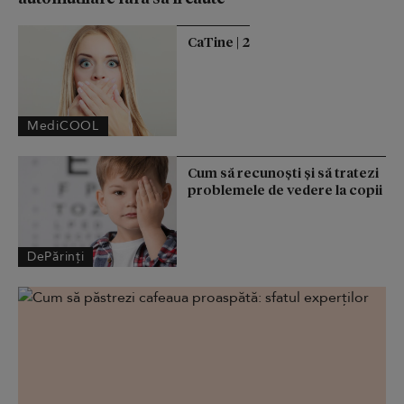
CaTine | 2
MediCOOL
Cum să recunoști și să tratezi
problemele de vedere la copii
DePărinți