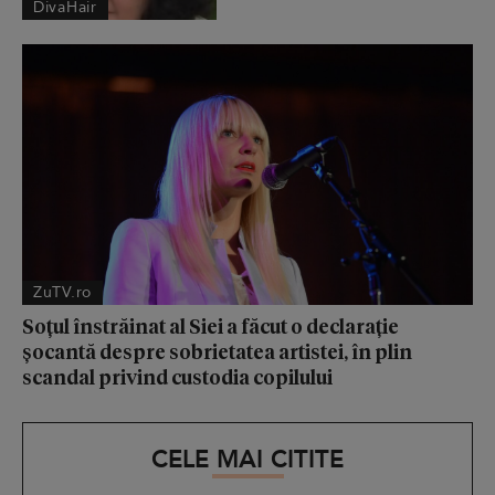
DivaHair
ZuTV.ro
Soțul înstrăinat al Siei a făcut o declarație
șocantă despre sobrietatea artistei, în plin
scandal privind custodia copilului
CELE MAI CITITE