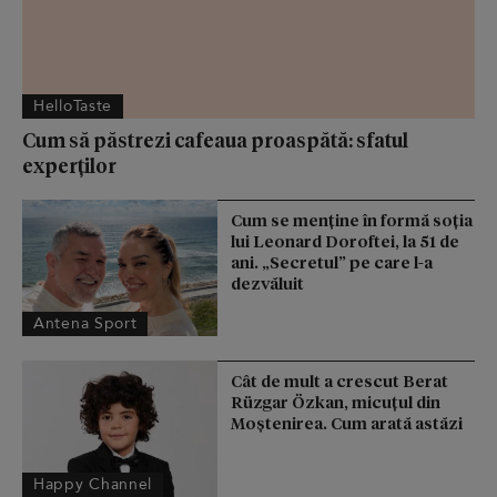
HelloTaste
Cum să păstrezi cafeaua proaspătă: sfatul
experților
Cum se menţine în formă soţia
lui Leonard Doroftei, la 51 de
ani. „Secretul” pe care l-a
dezvăluit
Antena Sport
Cât de mult a crescut Berat
Rüzgar Özkan, micuțul din
Moștenirea. Cum arată astăzi
Happy Channel