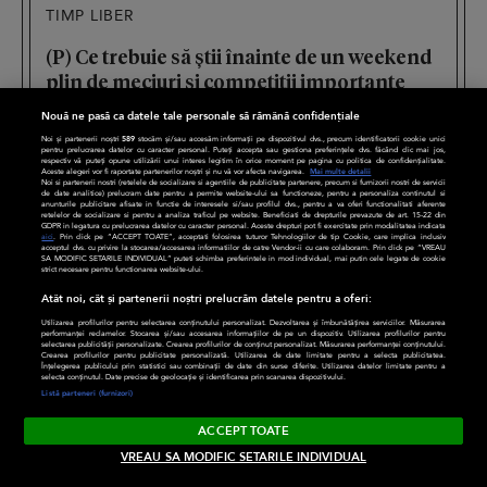
TIMP LIBER
(P) Ce trebuie să știi înainte de un weekend
plin de meciuri și competiții importante
CATINE
Nouă ne pasă ca datele tale personale să rămână confidențiale
Noi și partenerii noștri
589
stocăm și/sau accesăm informații pe dispozitivul dvs., precum identificatorii cookie unici
pentru prelucrarea datelor cu caracter personal. Puteți accepta sau gestiona preferințele dvs. făcând clic mai jos,
respectiv vă puteți opune utilizării unui interes legitim în orice moment pe pagina cu politica de confidențialitate.
Aceste alegeri vor fi raportate partenerilor noștri și nu vă vor afecta navigarea.
Mai multe detalii
Noi si partenerii nostri (retelele de socializare si agentiile de publicitate partenere, precum si furnizorii nostri de servicii
de date analitice) prelucram date pentru a permite website-ului sa functioneze, pentru a personaliza continutul si
anunturile publicitare afisate in functie de interesele si/sau profilul dvs., pentru a va oferi functionalitati aferente
retelelor de socializare si pentru a analiza traficul pe website. Beneficiati de drepturile prevazute de art. 15-22 din
GDPR in legatura cu prelucrarea datelor cu caracter personal. Aceste drepturi pot fi exercitate prin modalitatea indicata
aici
. Prin click pe “ACCEPT TOATE”, acceptati folosirea tuturor Tehnologiilor de tip Cookie, care implica inclusiv
acceptul dvs. cu privire la stocarea/accesarea informatiilor de catre Vendor-ii cu care colaboram. Prin click pe “VREAU
SA MODIFIC SETARILE INDIVIDUAL” puteti schimba preferintele in mod individual, mai putin cele legate de cookie
strict necesare pentru functionarea website-ului.
Atât noi, cât și partenerii noștri prelucrăm datele pentru a oferi:
Utilizarea profilurilor pentru selectarea conținutului personalizat. Dezvoltarea și îmbunătățirea serviciilor. Măsurarea
performanței reclamelor. Stocarea și/sau accesarea informațiilor de pe un dispozitiv. Utilizarea profilurilor pentru
selectarea publicității personalizate. Crearea profilurilor de conținut personalizat. Măsurarea performanței conținutului.
Crearea profilurilor pentru publicitate personalizată. Utilizarea de date limitate pentru a selecta publicitatea.
LIFESTYLE
DIVERSE
Înțelegerea publicului prin statistici sau combinații de date din surse diferite. Utilizarea datelor limitate pentru a
selecta conținutul. Date precise de geolocație și identificarea prin scanarea dispozitivului.
Listă parteneri (furnizori)
Familie
CaTine
ACCEPT TOATE
Timp liber
Divertisment
VREAU SA MODIFIC SETARILE INDIVIDUAL