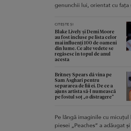
genunchii lui, orientat cu fața
CITEȘTE ȘI
Blake Lively și Demi Moore
au fost incluse pe lista celor
mai influenți 100 de oameni
din lume. Ce alte vedete se
regăsesc în topul de anul
acesta
Britney Spears dă vina pe
Sam Asghari pentru
separarea de fiii ei. De ce a
ajuns artista să-l numească
pe fostul soț „o distragere”
Pe lângă imaginile cu micuțul
piesei „Peaches” a adăugat și 