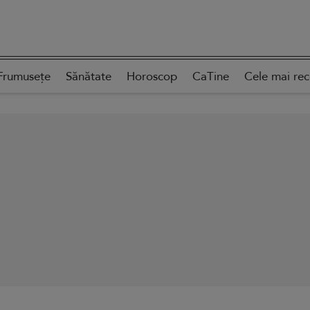
Frumusețe
Sănătate
Horoscop
CaTine
Cele mai re