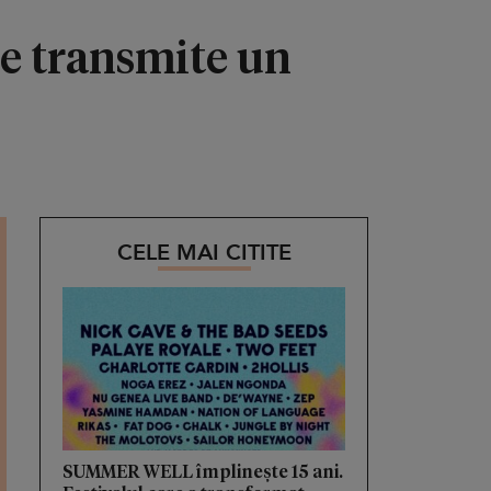
le transmite un
CELE MAI CITITE
SUMMER WELL împlinește 15 ani.