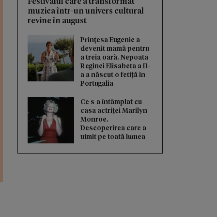
Festivalul care a transformat
muzica într-un univers cultural
revine în august
Prințesa Eugenie a
devenit mamă pentru
a treia oară. Nepoata
Reginei Elisabeta a II-
a a născut o fetiță în
Portugalia
Ce s-a întâmplat cu
casa actriței Marilyn
Monroe.
Descoperirea care a
uimit pe toată lumea