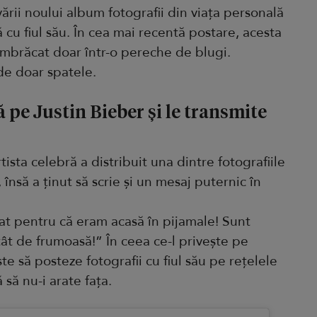
ării noului album fotografii din viața personală
cu fiul său. În cea mai recentă postare, acesta
 îmbrăcat doar într-o pereche de blugi.
de doar spatele.
ă pe Justin Bieber și le transmite
r
tista celebră a distribuit una dintre fotografiile
 însă a ținut să scrie și un mesaj puternic în
at pentru că eram acasă în pijamale! Sunt
tât de frumoasă!” În ceea ce-l privește pe
te să posteze fotografii cu fiul său pe rețelele
 să nu-i arate fața.