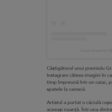
A post shared by 
Câștigătorul unui premiulu G
Instagram câteva imagini în ca
timp împreună într-un caiac, p
spatele la cameră.
Artistul a purtat o căciulă roș
aceeași nuanță. Într-una dintre