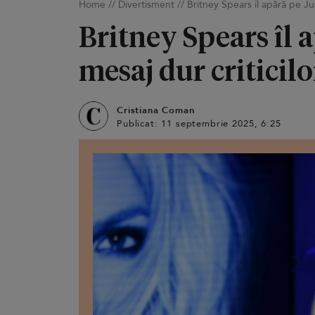
Home
//
Divertisment
//
Britney Spears îl apără pe Ju
Britney Spears îl 
mesaj dur criticilo
Cristiana Coman
Publicat: 11 septembrie 2025, 6:25