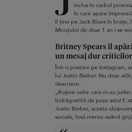
J
inclus în cadrul promov
în care apare împreună 
îl ține pe Jack Blues în brațe,
Micuțului de doar 1 an i se ve
Britney Spears îl apăr
un mesaj dur criticilo
Într-o postare pe Instagram, ar
lui Justin Bieber. Nu doar atât,
descriere:
„Rușine celor care m-au judec
îndrăgostită de poza asta! E a
Justin Bieber, acesta obișnuieș
sociale, însă mereu având grijă