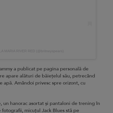
XILA MARIA RIVER RED (@britneyspears)
rammy a publicat pe pagina personală de
re apare alături de băiețelul său, petrecând
e apă. Amândoi privesc spre orizont, cu
ie, un hanorac asortat și pantaloni de trening în
 fotografii, micuțul Jack Blues stă pe