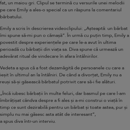
fat, un maiou gri. Clipul se termină cu versurile unei melodii
pe care Emily a ales-o special ca un răspuns la comentariul
bărbatului.
Emily a scris în descrierea videoclipului: „Așteaptă: un bărbat
îmi spune să-mi pun o cămașă”. În urmă cu puțin timp, Emily a
povestit despre experiențele pe care le-a avut în ultima
perioadă cu bărbații din viața sa. Diva spune că urmează un
adevărat ritual de vindecare în afara întâlnirilor.
Vedeta a spus că a fost dezamăgită de persoanele cu care a
ieșit în ultimul an la întâlniri. De când a divorțat, Emily nu a
reuși să-și găsească bărbatul potrivit care să-i fie alături.
„Încă iubesc bărbații în multe feluri, dar basmul pe care l-am
îmbrățișat cândva despre a fi ales și a-mi construi o viață în
timp ce sunt dezirabilă pentru un bărbat și toate astea, pur și
simplu nu mai găsesc asta atât de interesant”,
a spus diva într-un interviu
.