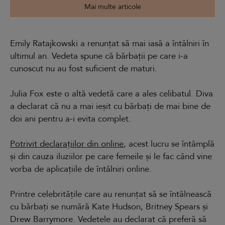
Mai multe articole
Emily Ratajkowski a renunțat să mai iasă a întâlniri în
ultimul an. Vedeta spune că bărbații pe care i-a
cunoscut nu au fost suficient de maturi.
Julia Fox este o altă vedetă care a ales celibatul. Diva
a declarat că nu a mai ieșit cu bărbați de mai bine de
doi ani pentru a-i evita complet.
Potrivit declarațiilor din online
, acest lucru se întâmplă
și din cauza iluziilor pe care femeile și le fac când vine
vorba de aplicațiile de întâlniri online.
Printre celebritățile care au renunțat să se întâlnească
cu bărbați se numără Kate Hudson, Britney Spears și
Drew Barrymore. Vedetele au declarat că preferă să