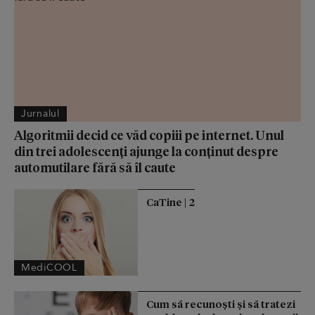
Jurnalul
Algoritmii decid ce văd copiii pe internet. Unul
din trei adolescenți ajunge la conținut despre
automutilare fără să îl caute
CaTine | 2
MediCOOL
Cum să recunoști și să tratezi