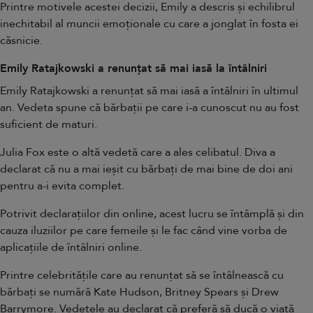
Printre motivele acestei decizii, Emily a descris și echilibrul
inechitabil al muncii emoționale cu care a jonglat în fosta ei
căsnicie.
Emily Ratajkowski a renunțat să mai iasă la întâlniri
Emily Ratajkowski a renunțat să mai iasă a întâlniri în ultimul
an. Vedeta spune că bărbații pe care i-a cunoscut nu au fost
suficient de maturi.
Julia Fox este o altă vedetă care a ales celibatul. Diva a
declarat că nu a mai ieșit cu bărbați de mai bine de doi ani
pentru a-i evita complet.
Potrivit declarațiilor din online
, acest lucru se întâmplă și din
cauza iluziilor pe care femeile și le fac când vine vorba de
aplicațiile de întâlniri online.
Printre celebritățile care au renunțat să se întâlnească cu
bărbați se numără Kate Hudson, Britney Spears și Drew
Barrymore. Vedetele au declarat că preferă să ducă o viață