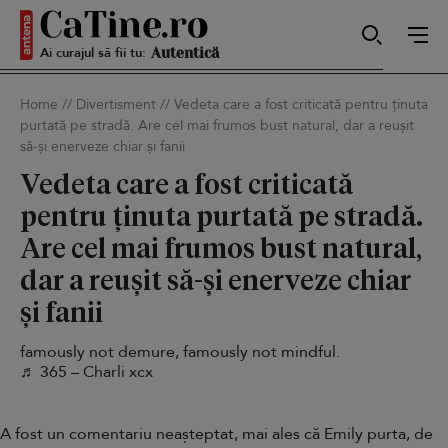
Ai curajul să fii tu:
Sexy
Home
//
Divertisment
//
Vedeta care a fost criticată pentru ținuta
purtată pe stradă. Are cel mai frumos bust natural, dar a reușit
să-și enerveze chiar și fanii
Autentică
Vedeta care a fost criticată
pentru ținuta purtată pe stradă.
Smart
Are cel mai frumos bust natural,
dar a reușit să-și enerveze chiar
și fanii
Sensibilă
famously not demure, famously not mindful.
♬ 365 – Charli xcx
Puternică
A fost un comentariu neașteptat, mai ales că Emily purta, de