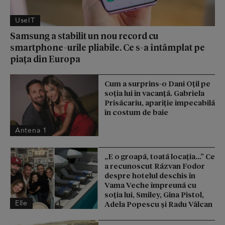
UseIT
Samsung a stabilit un nou record cu
smartphone-urile pliabile. Ce s-a întâmplat pe
piața din Europa
Cum a surprins-o Dani Oțil pe
soția lui în vacanță. Gabriela
Prisăcariu, apariție impecabilă
în costum de baie
Antena 1
„E o groapă, toată locația…” Ce
a recunoscut Răzvan Fodor
despre hotelul deschis în
Vama Veche împreună cu
soția lui, Smiley, Gina Pistol,
Elle
Adela Popescu și Radu Vâlcan