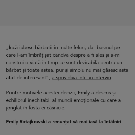
„Încă iubesc bărbații în multe feluri, dar basmul pe
care l-am îmbrățișat cândva despre a fi ales și a-mi
construi o viață în timp ce sunt dezirabilă pentru un
bărbat și toate astea, pur și simplu nu mai găsesc asta
atât de interesant”,
a spus diva într-un interviu
.
Printre motivele acestei decizii, Emily a descris și
echilibrul inechitabil al muncii emoționale cu care a
jonglat în fosta ei căsnicie.
Emily Ratajkowski a renunțat să mai iasă la întâlniri