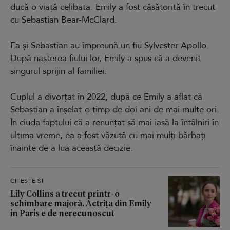
ducă o viață celibata. Emily a fost căsătorită în trecut
cu Sebastian Bear-McClard.
Ea și Sebastian au împreună un fiu Sylvester Apollo.
După nașterea fiului lor
, Emily a spus că a devenit
singurul sprijin al familiei.
Cuplul a divorțat în 2022, după ce Emily a aflat că
Sebastian a înșelat-o timp de doi ani de mai multe ori.
În ciuda faptului că a renunțat să mai iasă la întâlniri în
ultima vreme, ea a fost văzută cu mai mulți bărbați
înainte de a lua această decizie.
CITEȘTE ȘI
Lily Collins a trecut printr-o
schimbare majoră. Actrița din Emily
in Paris e de nerecunoscut