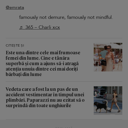
@emrata
famously not demure, famously not mindful.
♬ 365 – Charli xcx
CITEȘTE ȘI
Este una dintre cele mai frumoase
femei din lume. Cine e tânăra
superbă și cum a ajuns să-i atragă
atenția unuia dintre cei mai doriți
bărbați din lume
Vedeta care a fost la un pas de un
accident vestimentar în timpul unei
plimbări. Paparazzi nu au ezitat să o
surprindă din toate unghiurile