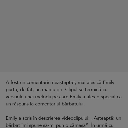
A fost un comentariu neașteptat, mai ales că Emily
purta, de fat, un maiou gri. Clipul se termină cu
versurile unei melodii pe care Emily a ales-o special ca
un răspuns la comentariul bărbatului.
Emily a scris în descrierea videoclipului: „Așteaptă: un
bărbat îmi spune să-mi pun o cămașă”. În urmă cu