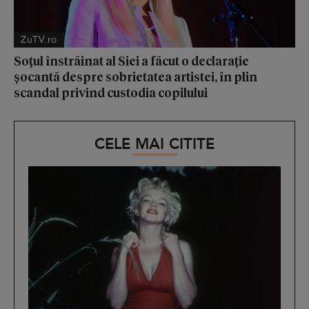
ZuTV.ro
Soțul înstrăinat al Siei a făcut o declarație
șocantă despre sobrietatea artistei, în plin
scandal privind custodia copilului
CELE MAI CITITE