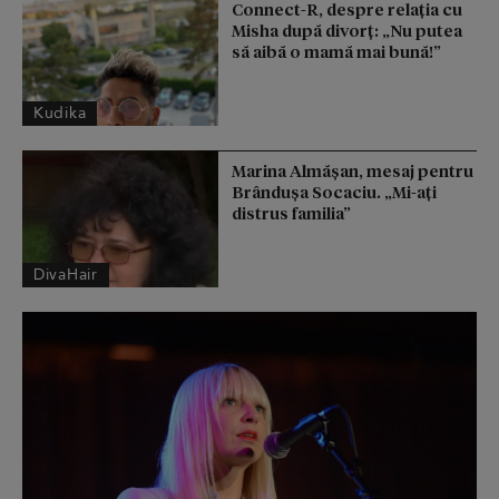
Connect-R, despre relația cu
Misha după divorț: „Nu putea
să aibă o mamă mai bună!”
Kudika
Marina Almășan, mesaj pentru
Brândușa Socaciu. „Mi-ați
distrus familia”
DivaHair