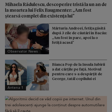
Mihaela Rădulescu, descoperire tristă la un an de
la moartea lui Felix Baugmenter: „Am fost
ștearsă complet din existența lui”
Mărturia Andreei, fetiţa găsită
după 3 zile de căutări în Bacău:
„Am fost în parc, apoi la o
fetiţă acasă”
Observator News
Bianca Pop de la Insula Iubirii
a dat cărțile pe față. Motivul
pentru care s-a despărțit de
George, tatăl copilului ei
Antena 1