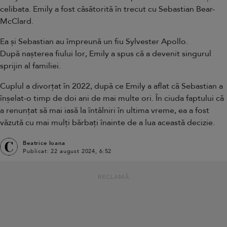
celibata. Emily a fost căsătorită în trecut cu Sebastian Bear-
McClard.
Ea și Sebastian au împreună un fiu Sylvester Apollo.
După nașterea fiului lor
, Emily a spus că a devenit singurul
sprijin al familiei.
Cuplul a divorțat în 2022, după ce Emily a aflat că Sebastian a
înșelat-o timp de doi ani de mai multe ori. În ciuda faptului că
a renunțat să mai iasă la întâlniri în ultima vreme, ea a fost
văzută cu mai mulți bărbați înainte de a lua această decizie.
Beatrice Ioana
Publicat: 22 august 2024, 6:52
RECLAMĂ