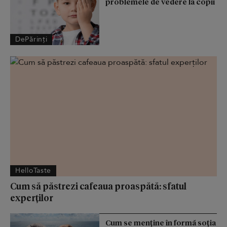
problemele de vedere la copii
DePărinți
HelloTaste
Cum să păstrezi cafeaua proaspătă: sfatul
experților
Cum se menţine în formă soţia