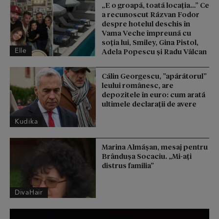
„E o groapă, toată locația…” Ce
a recunoscut Răzvan Fodor
despre hotelul deschis în
Vama Veche împreună cu
soția lui, Smiley, Gina Pistol,
Elle
Adela Popescu și Radu Vâlcan
Călin Georgescu, ”apărătorul”
leului românesc, are
depozitele în euro: cum arată
ultimele declarații de avere
Kudika
Marina Almășan, mesaj pentru
Brândușa Socaciu. „Mi-ați
distrus familia”
DivaHair