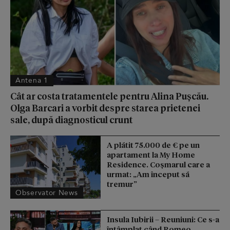
Antena 1
Cât ar costa tratamentele pentru Alina Pușcău.
Olga Barcari a vorbit despre starea prietenei
sale, după diagnosticul crunt
A plătit 75.000 de € pe un
apartament la My Home
Residence. Coşmarul care a
urmat: „Am început să
tremur”
Observator News
Insula Iubirii – Reuniuni: Ce s-a
întâmplat când Romeo