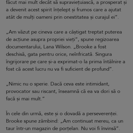
făcut mai mult decât să supraviețuiască, a prosperat și
a devenit acest spirit înțelept și frumos care a ajutat
atât de mulți oameni prin onestitatea și curajul ei”.
„Am văzut pe cineva care a câștigat treptat puterea
de acțiune asupra propriei vieți”, spune regizoarea
documentarului, Lana Wilson. „Brooke a fost
deschisă, gata pentru orice, neînfricată. Singura
îngrijorare pe care și-a exprimat-o la prima întâlnire a
fost că acest lucru nu va fi suficient de profund”.
„Nimic nu o sperie. Dacă ceva este intimidant,
provocator sau riscant, înseamnă că ea va dori să o
facă și mai mult.”
În cele din urmă, este și o dovadă a perseverenței.
Brooke spune zâmbind: „Am continuat mereu, ca un
taur într-un magazin de porțelan. Nu voi fi învinsă”.