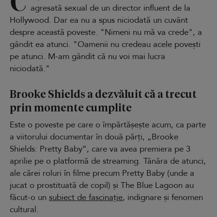
C
agresată sexual de un director influent de la
Hollywood. Dar ea nu a spus niciodată un cuvânt
despre această poveste. "Nimeni nu mă va crede", a
gândit ea atunci. "Oamenii nu credeau acele povești
pe atunci. M-am gândit că nu voi mai lucra
niciodată."
Brooke Shields a dezvăluit că a trecut
prin momente cumplite
Este o poveste pe care o împărtășește acum, ca parte
a viitorului documentar în două părți, „Brooke
Shields: Pretty Baby”, care va avea premiera pe 3
aprilie pe o platformă de streaming. Tânăra de atunci,
ale cărei roluri în filme precum Pretty Baby (unde a
jucat o prostituată de copil) și The Blue Lagoon au
făcut-o un
subiect de fascinație
, indignare și fenomen
cultural.