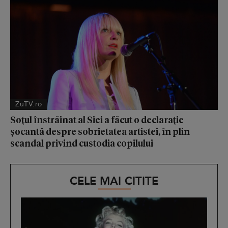
ZuTV.ro
Soțul înstrăinat al Siei a făcut o declarație
șocantă despre sobrietatea artistei, în plin
scandal privind custodia copilului
CELE MAI CITITE