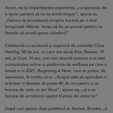
Acum, ea își împărtășește experiența „cu speranța de
a ajuta oamenii să nu se simtă singuri”, spune ea.
„Fiecare își procesează propria traumă pe o linie
temporală diferită. Vreau să fiu un avocat pentru ca
femeile să poată spune adevărul”.
Căsătorită cu scriitorul și regizorul de comedie Chris
Henchy, 58 de ani, cu care are două fiice, Rowan, 19
ani, și Grier, 16 ani, cea mai recentă pasiune a ei este
comunitatea online și platforma de wellness pe care a
lansat-o în 2021, Beginning Is Now, care ar putea, de
asemenea, fii motto-ul ei. „Scopul este să aprindem o
scânteie în femeile de peste 40 de ani pentru a se
bucura de ceea ce am făcut”, spune ea, „și a se
bucura de următorul capitol frumos din viața lor”.
După cum spune chiar prietenul ei, Becker, Brooke „a