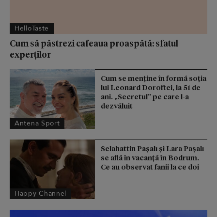
HelloTaste
Cum să păstrezi cafeaua proaspătă: sfatul
experților
Cum se menţine în formă soţia
lui Leonard Doroftei, la 51 de
ani. „Secretul” pe care l-a
dezvăluit
Antena Sport
Selahattin Paşalı și Lara Paşalı
se află în vacanță în Bodrum.
Ce au observat fanii la ce doi
Happy Channel