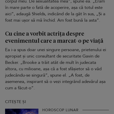
corpul meu. De sexualitatea mea”, spune ea. „Eram
în mare parte o fată de acoperire, așa că totul este
aici”, adaugă Shields, indicând de la gât în sus, „Și a
fost mai ușor să mă închid. Am fost bună la asta”.
Cu cine a vorbit actrița despre
evenimentul care a marcat-o pe viață
Ea i-a spus doar unei singure persoane, prietenului ei
apropiat și unic consultant de securitate Gavin de
Becker. „Brooke a trăit atât de mult în judecata
altora, cu milioane, așa că a fost sfâșietor să o văd
judecându-se singură”, spune el. „A fost, de
asemenea, inspirant să o vezi integrând adevărul așa
cum a făcut-o”.
CITEȘTE ȘI
HOROSCOP LUNAR