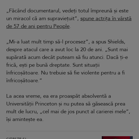
„Făcând documentarul, vedeți totul împreună și este
un miracol că am supraviețuit”,
spune actrița în vârstă
de 57 de ani pentru People
.
„Mi-a luat mult timp să-l procesez”, a spus Shields,
despre atacul care a avut loc la 20 de ani. „Sunt mai
supărată acum decât puteam să fiu atunci. Dacă ți-e
frică, ești pe bună dreptate. Sunt situații
înfricoșătoare. Nu trebuie să fie violente pentru a fi
înfricoșătoare.”
La acea vreme, ea era proaspăt absolventă a
Universității Princeton și nu putea să găsească prea
mult de lucru, „cel mai de jos punct al carierei mele”,
își amintește ea.
CITEȘTE ȘI