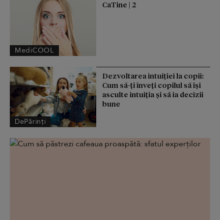
CaTine | 2
MediCOOL
Dezvoltarea intuiției la copii:
Cum să-ți înveți copilul să își
asculte intuiția și să ia decizii
bune
DePărinți