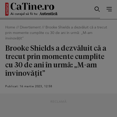
Ai curajul să fii tu:
Sexy
Home
//
Divertisment
//
Brooke Shields a dezvăluit că a trecut
prin momente cumplite cu 30 de ani în urmă: „M-am
Autentică
învinovățit”
Brooke Shields a dezvăluit că a
trecut prin momente cumplite
Smart
cu 30 de ani în urmă: „M-am
învinovățit”
Sensibilă
Publicat: 16 martie 2023, 12:58
RECLAMĂ
Puternică