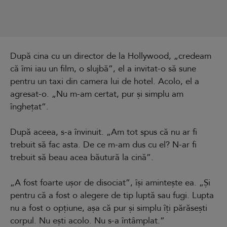
După cina cu un director de la Hollywood, „credeam
că îmi iau un film, o slujbă”, el a invitat-o să sune
pentru un taxi din camera lui de hotel. Acolo, el a
agresat-o. „Nu m-am certat, pur și simplu am
înghețat”.
După aceea, s-a învinuit. „Am tot spus că nu ar fi
trebuit să fac asta. De ce m-am dus cu el? N-ar fi
trebuit să beau acea băutură la cină”.
„A fost foarte ușor de disociat”, își amintește ea. „Și
pentru că a fost o alegere de tip luptă sau fugi. Lupta
nu a fost o opțiune, așa că pur și simplu îți părăsești
corpul. Nu ești acolo. Nu s-a întâmplat.”