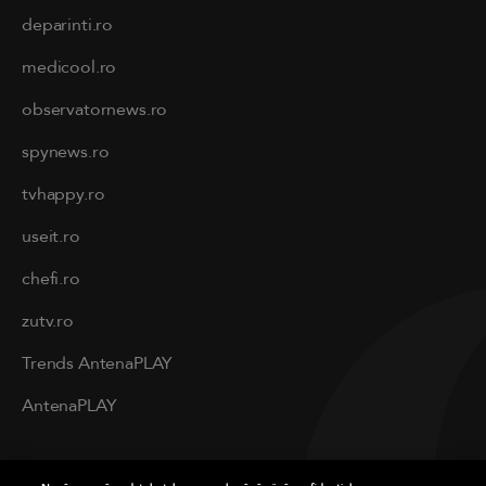
deparinti.ro
medicool.ro
observatornews.ro
spynews.ro
tvhappy.ro
useit.ro
chefi.ro
zutv.ro
Trends AntenaPLAY
AntenaPLAY
PRIVACY