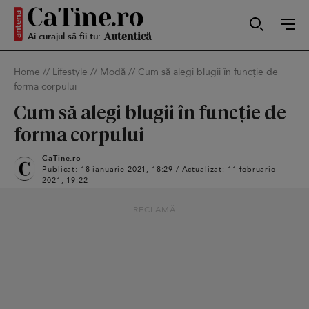
Sexy
Ai curajul să fii tu:
Home
//
Lifestyle
//
Modă
//
Cum să alegi blugii în funcție de
forma corpului
Autentică
Cum să alegi blugii în funcție de
forma corpului
Smart
CaTine.ro
Publicat: 18 ianuarie 2021, 18:29 / Actualizat: 11 februarie
2021, 19:22
RECLAMĂ
Sensibilă
Puternică