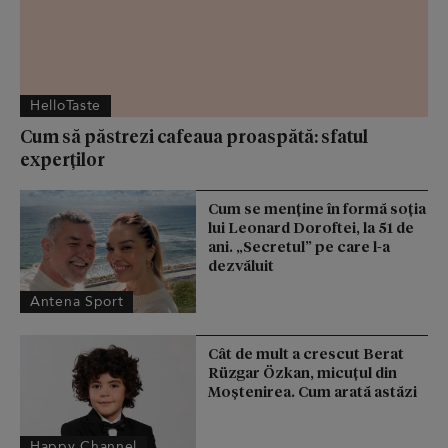
HelloTaste
Cum să păstrezi cafeaua proaspătă: sfatul
experților
Cum se menţine în formă soţia
lui Leonard Doroftei, la 51 de
ani. „Secretul” pe care l-a
dezvăluit
Antena Sport
Cât de mult a crescut Berat
Rüzgar Özkan, micuțul din
Moștenirea. Cum arată astăzi
Happy Channel