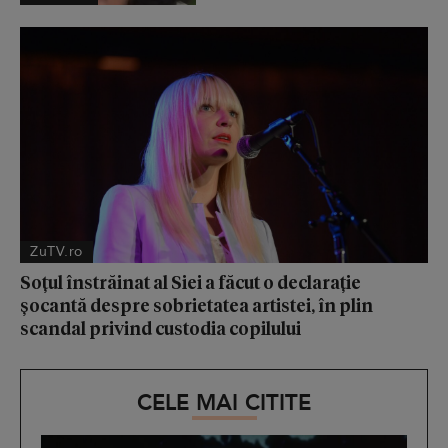
ZuTV.ro
Soțul înstrăinat al Siei a făcut o declarație
șocantă despre sobrietatea artistei, în plin
scandal privind custodia copilului
CELE MAI CITITE