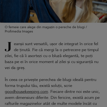
O femeie care alege din magazin o pereche de blugi /
Profimedia Images
J
eanșii sunt versatili, ușor de integrat în orice fel
de ținută. Fie că mergi la o petrecere pe timpul
zilei, fie că îi asortezi cu o bluză elegantă, te poți
baza pe ei în orice moment al zilei și cu siguranță nu
vei da greș.
În ceea ce privește perechea de blugi ideală pentru
forma trupului tău, există soluții, scrie
goodhousekeeping.com
. Fiecare dintre noi este unic,
avem dimensiuni diferite. Din fericire, există acum pe
rafturile magazinelor atât de multe modele încât cu