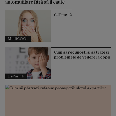
automutilare fără să îl caute
CaTine | 2
MediCOOL
Cum să recunoști și să tratezi
problemele de vedere la copii
DePărinți