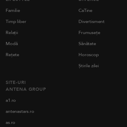
Familie
CaTine
Timp liber
Divertisment
Relații
Frumusețe
Modă
Sănătate
Rețete
Horoscop
Știrile zilei
SITE-URI
ANTENA GROUP
a1.ro
antenastars.ro
as.ro