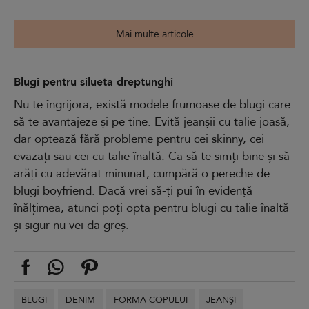
Mai multe articole
Blugi pentru silueta dreptunghi
Nu te îngrijora, există modele frumoase de blugi care
să te avantajeze și pe tine. Evită jeanșii cu talie joasă,
dar optează fără probleme pentru cei skinny, cei
evazați sau cei cu talie înaltă. Ca să te simți bine și să
arăți cu adevărat minunat, cumpără o pereche de
blugi boyfriend. Dacă vrei să-ți pui în evidență
înălțimea, atunci poți opta pentru blugi cu talie înaltă
și sigur nu vei da greș.
BLUGI
DENIM
FORMA COPULUI
JEANȘI