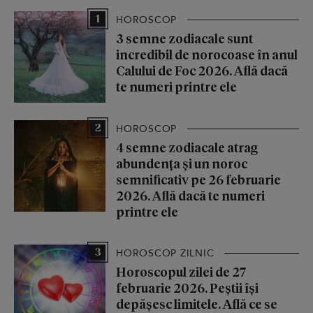
1
HOROSCOP
3 semne zodiacale sunt
incredibil de norocoase în anul
Calului de Foc 2026. Află dacă
te numeri printre ele
2
HOROSCOP
4 semne zodiacale atrag
abundența și un noroc
semnificativ pe 26 februarie
2026. Află dacă te numeri
printre ele
3
HOROSCOP ZILNIC
Horoscopul zilei de 27
februarie 2026. Peștii își
depășesc limitele. Află ce se