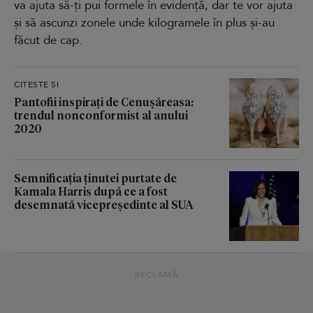
va ajuta să-ți pui formele în evidență, dar te vor ajuta
și să ascunzi zonele unde kilogramele în plus și-au
făcut de cap.
CITEȘTE ȘI
Pantofii inspirați de Cenușăreasa:
trendul nonconformist al anului
2020
Semnificația ținutei purtate de
Kamala Harris după ce a fost
desemnată vicepreședinte al SUA
RECLAMĂ