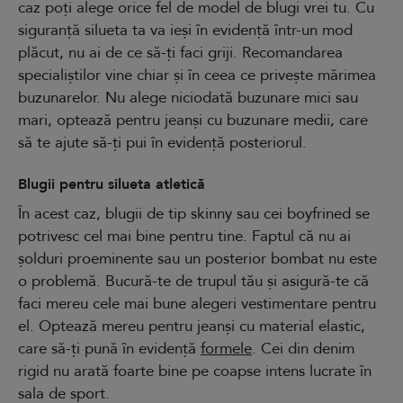
caz poți alege orice fel de model de blugi vrei tu. Cu
siguranță silueta ta va ieși în evidență într-un mod
plăcut, nu ai de ce să-ți faci griji. Recomandarea
specialiștilor vine chiar și în ceea ce privește mărimea
buzunarelor. Nu alege niciodată buzunare mici sau
mari, optează pentru jeanși cu buzunare medii, care
să te ajute să-ți pui în evidență posteriorul.
Blugii pentru silueta atletică
În acest caz, blugii de tip skinny sau cei boyfrined se
potrivesc cel mai bine pentru tine. Faptul că nu ai
șolduri proeminente sau un posterior bombat nu este
o problemă. Bucură-te de trupul tău și asigură-te că
faci mereu cele mai bune alegeri vestimentare pentru
el. Optează mereu pentru jeanși cu material elastic,
care să-ți pună în evidență
formele
. Cei din denim
rigid nu arată foarte bine pe coapse intens lucrate în
sala de sport.