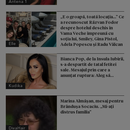
Antena 1
„E o groapă, toată locația…” Ce
a recunoscut Răzvan Fodor
despre hotelul deschis în
Vama Veche împreună cu
soția lui, Smiley, Gina Pistol,
Elle
Adela Popescu și Radu Vâlcan
Bianca Pop, de la Insula Iubirii,
s-a despartit de tatal fetitei
sale. Mesajul prin care a
anunțat ruptura: Aleg să...
Kudika
Marina Almășan, mesaj pentru
Brândușa Socaciu. „Mi-ați
distrus familia”
DivaHair