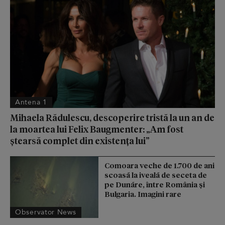
Antena 1
Mihaela Rădulescu, descoperire tristă la un an de
la moartea lui Felix Baugmenter: „Am fost
ștearsă complet din existența lui”
Comoara veche de 1.700 de ani
scoasă la iveală de seceta de
pe Dunăre, între România şi
Bulgaria. Imagini rare
Observator News