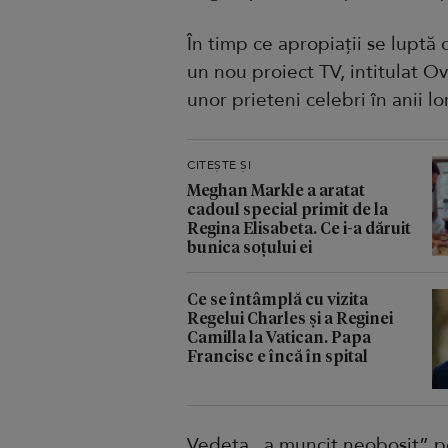
În timp ce apropiații se luptă c
un nou proiect TV, intitulat Ov
unor prieteni celebri în anii l
CITEȘTE ȘI
Meghan Markle a aratat
cadoul special primit de la
Regina Elisabeta. Ce i-a dăruit
bunica soțului ei
Ce se întâmplă cu vizita
Regelui Charles și a Reginei
Camilla la Vatican. Papa
Francisc e încă în spital
Vedeta „a muncit neobosit” pen