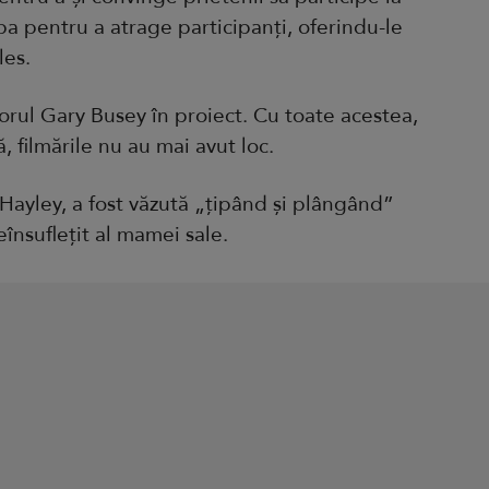
pa pentru a atrage participanți, oferindu-le
les.
orul Gary Busey în proiect. Cu toate acestea,
 filmările nu au mai avut loc.
, Hayley, a fost văzută „țipând și plângând”
însuflețit al mamei sale.