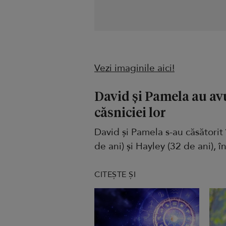
Vezi imaginile aici!
David și Pamela au av
căsniciei lor
David și Pamela s-au căsătorit 
de ani) și Hayley (32 de ani), 
CITEȘTE ȘI