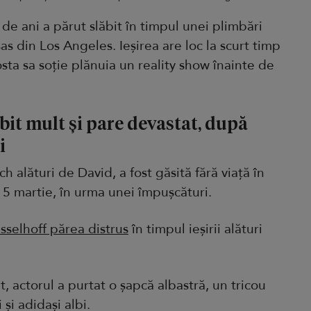
 de ani a părut slăbit în timpul unei plimbări
as din Los Angeles. Ieșirea are loc la scurt timp
osta sa soție plănuia un reality show înainte de
bit mult și pare devastat, după
i
h alături de David, a fost găsită fără viață în
 5 martie, în urma unei împușcături.
sselhoff părea distrus
în timpul ieșirii alături
, actorul a purtat o șapcă albastră, un tricou
și adidași albi.