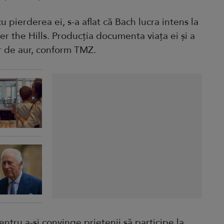
u pierderea ei, s-a aflat că Bach lucra intens la
er the Hills. Producția documenta viața ei și a
or de aur, conform TMZ.
tru a-și convinge prietenii să participe la