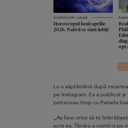
HOROSCOP LUNAR
FAMI
Horoscopul lunii aprilie
Boal
2026. Nativii se simt iubiți
Phil
Edin
diag
opt 
La o săptămână după moartea m
pe Instagram. Ea a publicat și f
petreceau timp cu Pamela înain
„Aș face orice să te îmbrățișe
scris ea. Tânăra a numit-o pe