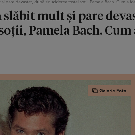
t și pare devastat, după sinuciderea fostei soții, Pamela Bach. Cum a fos
 slăbit mult și pare deva
 soții, Pamela Bach. Cum a
Galerie Foto