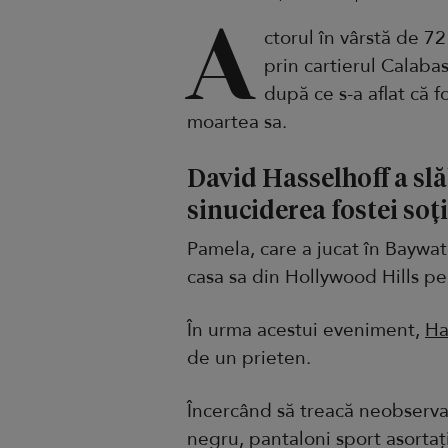
A
ctorul în vârstă de 72
prin cartierul Calabas
după ce s-a aflat că f
moartea sa.
David Hasselhoff a slă
sinuciderea fostei soți
Pamela, care a jucat în Baywatc
casa sa din Hollywood Hills pe
În urma acestui eveniment,
Ha
de un prieten.
Încercând să treacă neobservat
negru, pantaloni sport asortați 