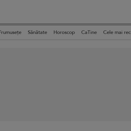
Frumusețe
Sănătate
Horoscop
CaTine
Cele mai re