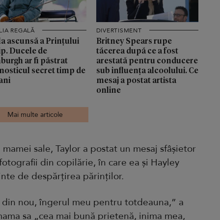
LIA REGALĂ
DIVERTISMENT
a ascunsă a Prințului
Britney Spears rupe
ip. Ducele de
tăcerea după ce a fost
burgh ar fi păstrat
arestată pentru conducere
nosticul secret timp de
sub influența alcoolului. Ce
ani
mesaj a postat artista
online
Mai multe articole
amei sale, Taylor a postat un mesaj sfâșietor
otografii din copilărie, în care ea și Hayley
te de despărțirea părinților.
z din nou, îngerul meu pentru totdeauna,” a
 mama sa „cea mai bună prietenă, inima mea,