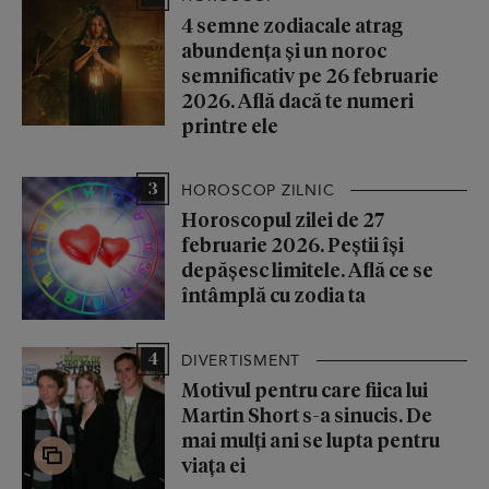
4 semne zodiacale atrag
abundența și un noroc
semnificativ pe 26 februarie
2026. Află dacă te numeri
printre ele
3
HOROSCOP ZILNIC
Horoscopul zilei de 27
februarie 2026. Peștii își
depășesc limitele. Află ce se
întâmplă cu zodia ta
4
DIVERTISMENT
Motivul pentru care fiica lui
Martin Short s-a sinucis. De
mai mulți ani se lupta pentru
viața ei