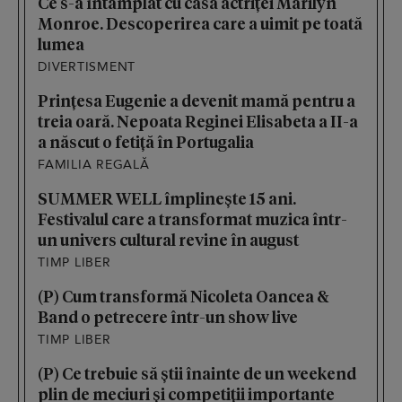
Ce s-a întâmplat cu casa actriței Marilyn
Monroe. Descoperirea care a uimit pe toată
lumea
DIVERTISMENT
Prințesa Eugenie a devenit mamă pentru a
treia oară. Nepoata Reginei Elisabeta a II-a
a născut o fetiță în Portugalia
FAMILIA REGALĂ
SUMMER WELL împlinește 15 ani.
Festivalul care a transformat muzica într-
un univers cultural revine în august
TIMP LIBER
(P) Cum transformă Nicoleta Oancea &
Band o petrecere într-un show live
TIMP LIBER
(P) Ce trebuie să știi înainte de un weekend
plin de meciuri și competiții importante