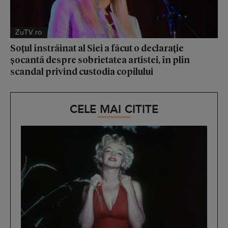
ZuTV.ro
Soțul înstrăinat al Siei a făcut o declarație
șocantă despre sobrietatea artistei, în plin
scandal privind custodia copilului
CELE MAI CITITE