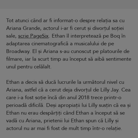
Tot atunci când ar fi informat-o despre relația sa cu
Ariana Grande, actorul i-ar fi cerut și divorțul soției
sale,
scrie PageSix
. Ethan îl interpretează pe Boq în
adaptarea cinematografică a musicalului de pe
Broadway. El și Ariana s-au cunoscut pe platourile de
filmare, iar la scurt timp au început să aibă sentimente
unul pentru celălalt.
Ethan a decis să ducă lucrurile la următorul nivel cu
Ariana, astfel că a cerut deja divorțul de Lilly Jay. Cea
care i-a fost soție încă din anul 2018 trece printr-o
perioadă dificilă. Deși apropiații lui Lilly susțin că ea și
Ethan nu erau despărțiți când Ethan a început să se
vadă cu Ariana, prietenii lui Ethan spun că Lilly și
actorul nu ar mai fi fost de mult timp într-o relație.