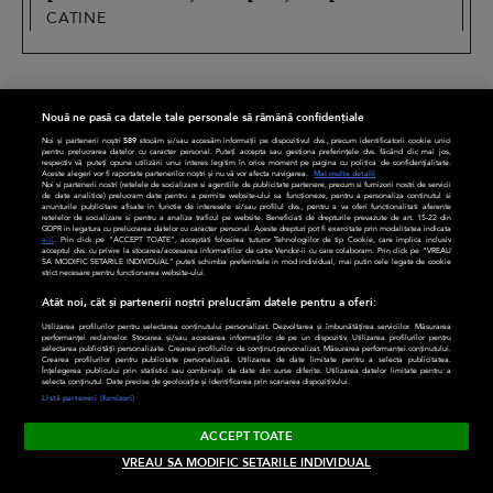
CATINE
Nouă ne pasă ca datele tale personale să rămână confidențiale
Noi și partenerii noștri
589
stocăm și/sau accesăm informații pe dispozitivul dvs., precum identificatorii cookie unici
pentru prelucrarea datelor cu caracter personal. Puteți accepta sau gestiona preferințele dvs. făcând clic mai jos,
respectiv vă puteți opune utilizării unui interes legitim în orice moment pe pagina cu politica de confidențialitate.
Aceste alegeri vor fi raportate partenerilor noștri și nu vă vor afecta navigarea.
Mai multe detalii
Noi si partenerii nostri (retelele de socializare si agentiile de publicitate partenere, precum si furnizorii nostri de servicii
de date analitice) prelucram date pentru a permite website-ului sa functioneze, pentru a personaliza continutul si
anunturile publicitare afisate in functie de interesele si/sau profilul dvs., pentru a va oferi functionalitati aferente
retelelor de socializare si pentru a analiza traficul pe website. Beneficiati de drepturile prevazute de art. 15-22 din
GDPR in legatura cu prelucrarea datelor cu caracter personal. Aceste drepturi pot fi exercitate prin modalitatea indicata
aici
. Prin click pe “ACCEPT TOATE”, acceptati folosirea tuturor Tehnologiilor de tip Cookie, care implica inclusiv
acceptul dvs. cu privire la stocarea/accesarea informatiilor de catre Vendor-ii cu care colaboram. Prin click pe “VREAU
SA MODIFIC SETARILE INDIVIDUAL” puteti schimba preferintele in mod individual, mai putin cele legate de cookie
strict necesare pentru functionarea website-ului.
LIFESTYLE
DIVERSE
Atât noi, cât și partenerii noștri prelucrăm datele pentru a oferi:
Familie
CaTine
Utilizarea profilurilor pentru selectarea conținutului personalizat. Dezvoltarea și îmbunătățirea serviciilor. Măsurarea
performanței reclamelor. Stocarea și/sau accesarea informațiilor de pe un dispozitiv. Utilizarea profilurilor pentru
selectarea publicității personalizate. Crearea profilurilor de conținut personalizat. Măsurarea performanței conținutului.
Crearea profilurilor pentru publicitate personalizată. Utilizarea de date limitate pentru a selecta publicitatea.
Timp liber
Divertisment
Înțelegerea publicului prin statistici sau combinații de date din surse diferite. Utilizarea datelor limitate pentru a
selecta conținutul. Date precise de geolocație și identificarea prin scanarea dispozitivului.
Listă parteneri (furnizori)
Relații
Frumusețe
ACCEPT TOATE
Modă
Sănătate
VREAU SA MODIFIC SETARILE INDIVIDUAL