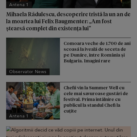
Antena 1
Mihaela Rădulescu, descoperire tristă la un an de
la moartea lui Felix Baugmenter: „Am fost
ștearsă complet din existența lui”
Comoara veche de 1.700 de ani
scoasă la iveală de seceta de
pe Dunăre, între România şi
Bulgaria. Imagini rare
Observator News
Chefii vin la Summer Well cu
cele mai savuroase gustări de
festival. Prima întâlnire cu
publicul la standul Chefi la
cuțite
Antena 1