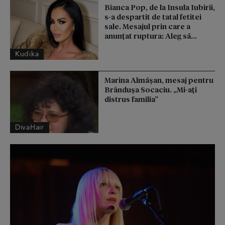
Bianca Pop, de la Insula Iubirii,
s-a despartit de tatal fetitei
sale. Mesajul prin care a
anunțat ruptura: Aleg să...
Kudika
Marina Almășan, mesaj pentru
Brândușa Socaciu. „Mi-ați
distrus familia”
DivaHair