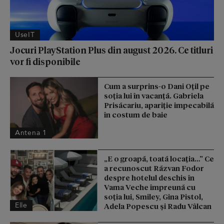
UseIT
Jocuri PlayStation Plus din august 2026. Ce titluri
vor fi disponibile
Cum a surprins-o Dani Oțil pe
soția lui în vacanță. Gabriela
Prisăcariu, apariție impecabilă
în costum de baie
Antena 1
„E o groapă, toată locația…” Ce
a recunoscut Răzvan Fodor
despre hotelul deschis în
Vama Veche împreună cu
soția lui, Smiley, Gina Pistol,
Elle
Adela Popescu și Radu Vâlcan