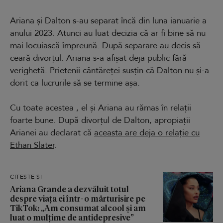
Ariana și Dalton s-au separat încă din luna ianuarie a
anului 2023. Atunci au luat decizia că ar fi bine să nu
mai locuiască împreună. După separare au decis să
ceară divorțul. Ariana s-a afișat deja public fără
verighetă. Prietenii cântăreței susțin că Dalton nu și-a
dorit ca lucrurile să se termine așa.
Cu toate acestea , el și Ariana au rămas în relații
foarte bune. După divorțul de Dalton, apropiații
Arianei au declarat că
aceasta are deja o relație cu
Ethan Slater
.
CITEȘTE ȘI
Ariana Grande a dezvăluit totul
despre viața ei într-o mărturisire pe
TikTok: „Am consumat alcool și am
luat o mulțime de antidepresive”