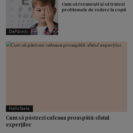
Cum să recunoști și să tratezi
problemele de vedere la copii
DePărinți
HelloTaste
Cum să păstrezi cafeaua proaspătă: sfatul
experților