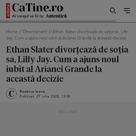
Ai curajul să fii tu:
Sexy
Home
//
Divertisment
//
Ethan Slater divorțează de soția sa, Lilly
Jay. Cum a ajuns noul iubit al Arianei Grande la această decizie
Autentică
Ethan Slater divorțează de soția
sa, Lilly Jay. Cum a ajuns noul
iubit al Arianei Grande la
Smart
această decizie
Beatrice Ioana
Publicat: 27 iulie 2023, 13:00
Sensibilă
RECLAMĂ
Puternică