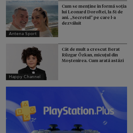
Cum se menţine în formă soţia
lui Leonard Doroftei, la 51 de
ani. „Secretul” pe care l-a
dezvăluit
Antena Sport
Cât de mult a crescut Berat
Rüzgar Özkan, micuțul din
Moștenirea. Cum arată astăzi
Happy Channel