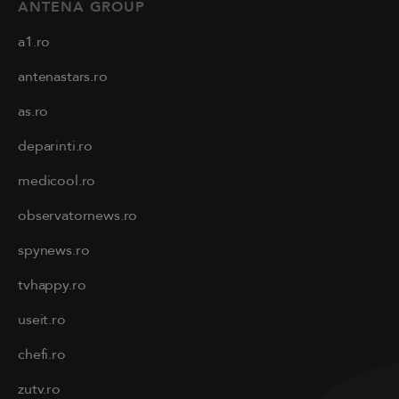
ANTENA GROUP
a1.ro
antenastars.ro
as.ro
deparinti.ro
medicool.ro
observatornews.ro
spynews.ro
tvhappy.ro
useit.ro
chefi.ro
zutv.ro