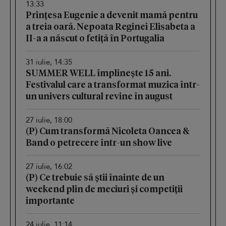
13:33
Prințesa Eugenie a devenit mamă pentru
a treia oară. Nepoata Reginei Elisabeta a
II-a a născut o fetiță în Portugalia
31 iulie, 14:35
SUMMER WELL împlinește 15 ani.
Festivalul care a transformat muzica într-
un univers cultural revine în august
27 iulie, 18:00
(P) Cum transformă Nicoleta Oancea &
Band o petrecere într-un show live
27 iulie, 16:02
(P) Ce trebuie să știi înainte de un
weekend plin de meciuri și competiții
importante
24 iulie, 11:14