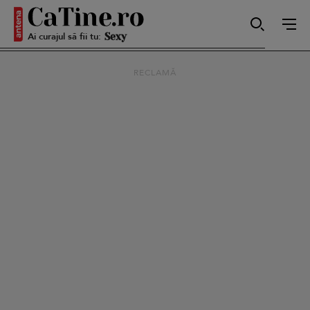
Ai curajul să fii tu:
Sexy
RECLAMĂ
Autentică
Smart
Sensibilă
Puternică