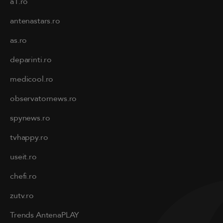
a1.ro
antenastars.ro
as.ro
deparinti.ro
medicool.ro
observatornews.ro
spynews.ro
tvhappy.ro
useit.ro
chefi.ro
zutv.ro
Trends AntenaPLAY