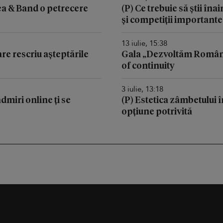
a & Band o petrecere
(P) Ce trebuie să știi în
și competiții importante
13 iulie, 15:38
re rescriu așteptările
Gala „Dezvoltăm Români
of continuity
3 iulie, 13:18
admiri online ți se
(P) Estetica zâmbetului î
opțiune potrivită