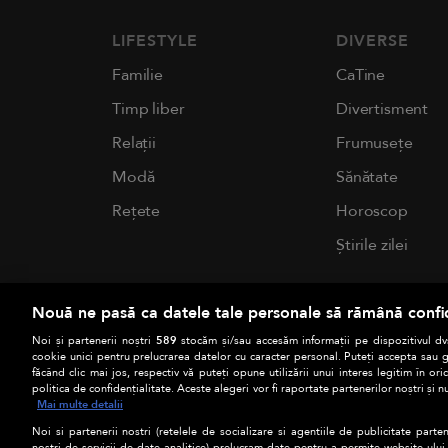
LIFESTYLE
DIVERSE
Familie
CaTine
Timp liber
Divertisment
Relații
Frumusețe
Modă
Sănătate
Rețete
Horoscop
Știrile zilei
Nouă ne pasă ca datele tale personale să rămână confi
Noi și partenerii noștri
589
stocăm și/sau accesăm informații pe dispozitivul dvs
cookie unici pentru prelucrarea datelor cu caracter personal. Puteți accepta sau g
făcând clic mai jos, respectiv vă puteți opune utilizării unui interes legitim în 
politica de confidențialitate. Aceste alegeri vor fi raportate partenerilor noștri și n
Mai multe detalii
Noi si partenerii nostri (retelele de socializare si agentiile de publicitate parten
nostri de servicii de date analitice) prelucram date pentru a permite website-ului