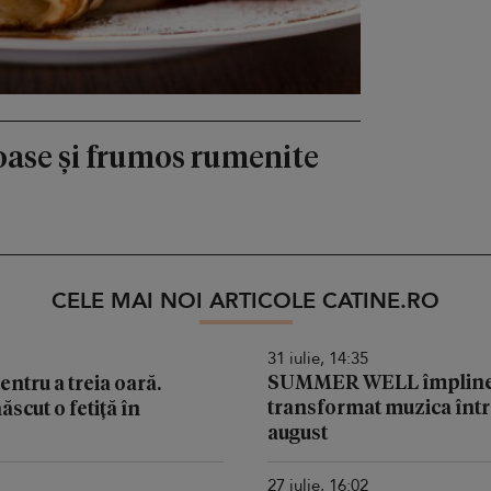
foase și frumos rumenite
CELE MAI NOI ARTICOLE CATINE.RO
31 iulie, 14:35
SUMMER WELL împlinește 
ntru a treia oară.
transformat muzica într-
ăscut o fetiță în
august
27 iulie, 16:02