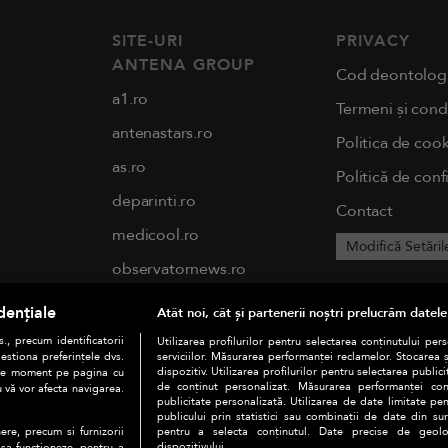
SITE-URI
PRIVACY
ANTENA GROUP
Cod deontolog
a1.ro
Termeni și condi
antenastars.ro
Politica de cook
as.ro
Politică de conf
deparinti.ro
Contact
medicool.ro
Modifică Setăril
observatornews.ro
spynews.ro
dențiale
Atât noi, cât și partenerii noștri prelucrăm datele
tvhappy.ro
., precum identificatorii
Utilizarea profilurilor pentru selectarea conținutului per
estiona preferințele dvs.
serviciilor. Măsurarea performanței reclamelor. Stocarea 
useit.ro
dispozitiv. Utilizarea profilurilor pentru selectarea publici
orice moment pe pagina cu
de conținut personalizat. Măsurarea performanței conți
u vă vor afecta navigarea.
publicitate personalizată. Utilizarea de date limitate pen
chefi.ro
publicului prin statistici sau combinații de date din surs
pentru a selecta conținutul. Date precise de geoloc
ere, precum si furnizorii
zutv.ro
dispozitivului.
 sa functioneze, pentru a