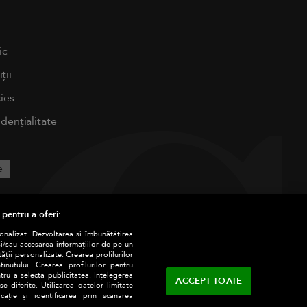
ic
ții
ies
idențialitate
e
 pentru a oferi:
sonalizat. Dezvoltarea și îmbunătățirea
și/sau accesarea informațiilor de pe un
tății personalizate. Crearea profilurilor
nutului. Crearea profilurilor pentru
tru a selecta publicitatea. Înțelegerea
ACCEPT TOATE
e diferite. Utilizarea datelor limitate
ație și identificarea prin scanarea