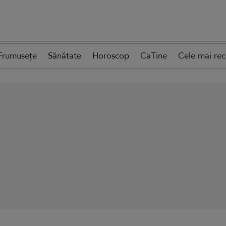
Frumusețe
Sănătate
Horoscop
CaTine
Cele mai re