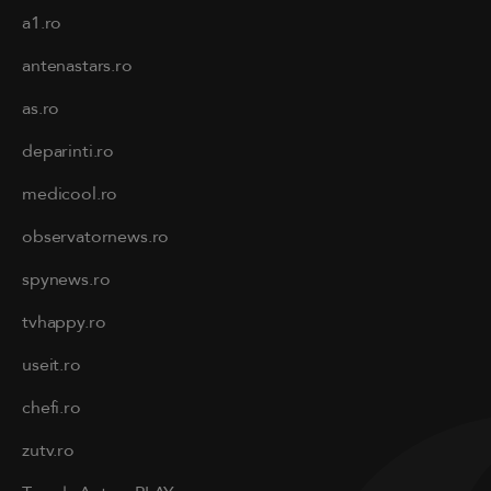
a1.ro
antenastars.ro
as.ro
deparinti.ro
medicool.ro
observatornews.ro
spynews.ro
tvhappy.ro
useit.ro
chefi.ro
zutv.ro