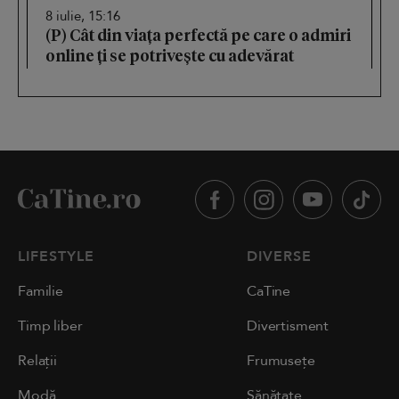
8 iulie, 15:16
(P) Cât din viața perfectă pe care o admiri
online ți se potrivește cu adevărat
LIFESTYLE
DIVERSE
Familie
CaTine
Timp liber
Divertisment
Relații
Frumusețe
Modă
Sănătate