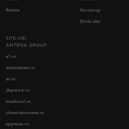
Rețete
Horoscop
Știrile zilei
SITE-URI
ANTENA GROUP
a1.ro
antenastars.ro
as.ro
deparinti.ro
medicool.ro
observatornews.ro
spynews.ro