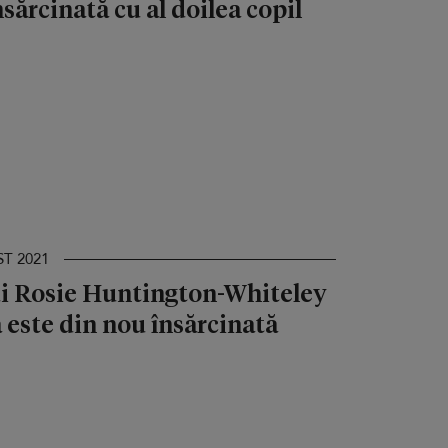
sărcinată cu al doilea copil
ST 2021
lui Rosie Huntington-Whiteley
ă este din nou însărcinată