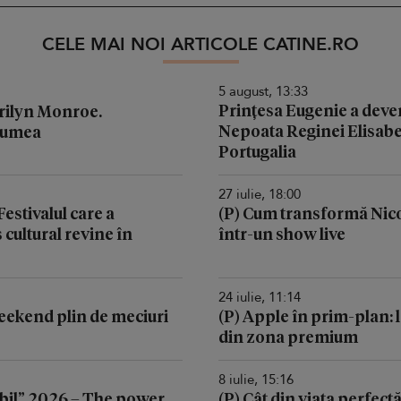
CELE MAI NOI ARTICOLE CATINE.RO
5 august, 13:33
Prințesa Eugenie a deven
arilyn Monroe.
Nepoata Reginei Elisabeta
 lumea
Portugalia
27 iulie, 18:00
stivalul care a
(P) Cum transformă Nic
cultural revine în
într-un show live
24 iulie, 11:14
 weekend plin de meciuri
(P) Apple în prim-plan: l
din zona premium
8 iulie, 15:16
il” 2026 – The power
(P) Cât din viața perfectă