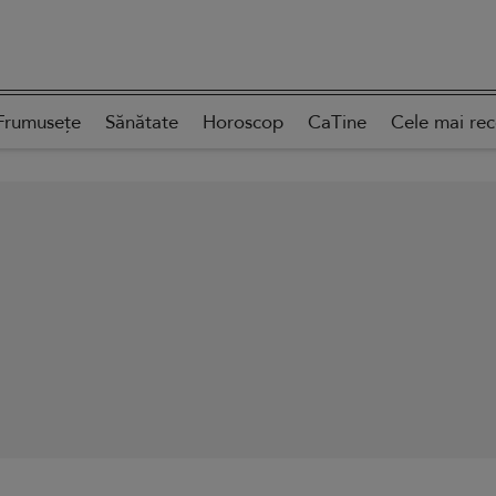
Frumusețe
Sănătate
Horoscop
CaTine
Cele mai re