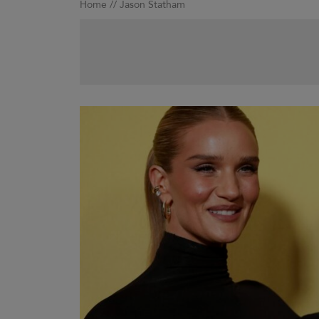
Home
//
Jason Statham