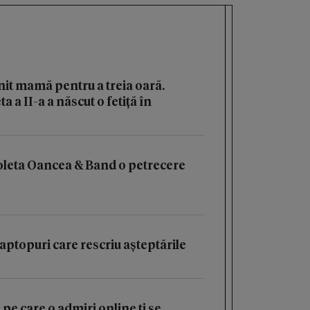
it mamă pentru a treia oară.
 a II-a a născut o fetiță în
oleta Oancea & Band o petrecere
aptopuri care rescriu așteptările
 pe care o admiri online ți se