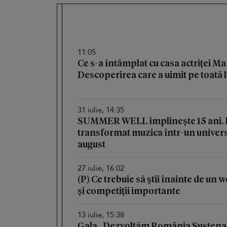
11:05
Ce s-a întâmplat cu casa actriței M
Descoperirea care a uimit pe toată
31 iulie, 14:35
SUMMER WELL împlinește 15 ani. Fe
transformat muzica într-un univers 
august
27 iulie, 16:02
(P) Ce trebuie să știi înainte de un
și competiții importante
13 iulie, 15:38
Gala „Dezvoltăm România Sustenab