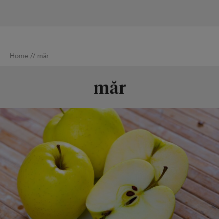
Home
//
măr
măr