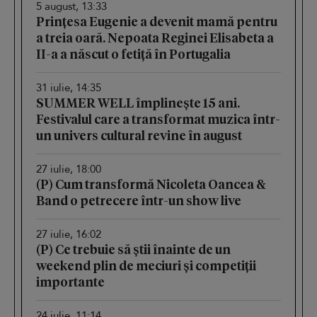
5 august, 13:33
Prințesa Eugenie a devenit mamă pentru
a treia oară. Nepoata Reginei Elisabeta a
II-a a născut o fetiță în Portugalia
31 iulie, 14:35
SUMMER WELL împlinește 15 ani.
Festivalul care a transformat muzica într-
un univers cultural revine în august
27 iulie, 18:00
(P) Cum transformă Nicoleta Oancea &
Band o petrecere într-un show live
27 iulie, 16:02
(P) Ce trebuie să știi înainte de un
weekend plin de meciuri și competiții
importante
24 iulie, 11:14