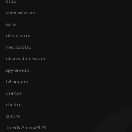
a1.ro
antenastars.ro
as.ro
deparinti.ro
medicool.ro
observatornews.ro
spynews.ro
tvhappy.ro
useit.ro
chefi.ro
zutv.ro
Trends AntenaPLAY