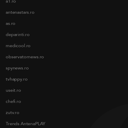
a1.ro
antenastars.ro
as.ro
deparinti.ro
medicool.ro
observatornews.ro
spynews.ro
tvhappy.ro
useit.ro
chefi.ro
zutv.ro
Trends AntenaPLAY