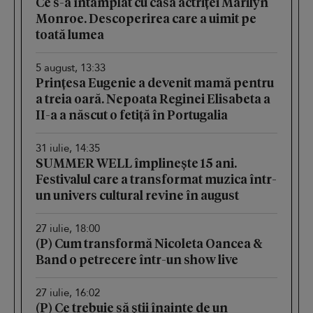
Ce s-a întâmplat cu casa actriței Marilyn
Monroe. Descoperirea care a uimit pe
toată lumea
5 august, 13:33
Prințesa Eugenie a devenit mamă pentru
a treia oară. Nepoata Reginei Elisabeta a
II-a a născut o fetiță în Portugalia
31 iulie, 14:35
SUMMER WELL împlinește 15 ani.
Festivalul care a transformat muzica într-
un univers cultural revine în august
27 iulie, 18:00
(P) Cum transformă Nicoleta Oancea &
Band o petrecere într-un show live
27 iulie, 16:02
(P) Ce trebuie să știi înainte de un