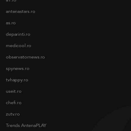
a1.ro
antenastars.ro
as.ro
deparinti.ro
medicool.ro
observatornews.ro
spynews.ro
tvhappy.ro
useit.ro
chefi.ro
zutv.ro
Trends AntenaPLAY