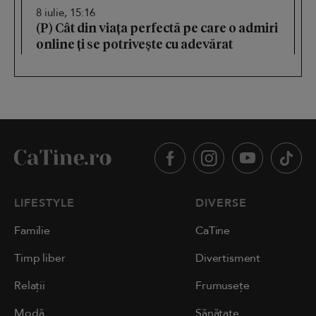
8 iulie, 15:16
(P) Cât din viața perfectă pe care o admiri
online ți se potrivește cu adevărat
LIFESTYLE
DIVERSE
Familie
CaTine
Timp liber
Divertisment
Relații
Frumusețe
Modă
Sănătate