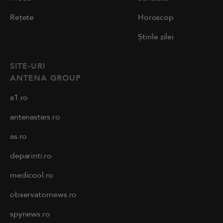
Rețete
Horoscop
Știrile zilei
SITE-URI
ANTENA GROUP
a1.ro
antenastars.ro
as.ro
deparinti.ro
medicool.ro
observatornews.ro
spynews.ro