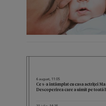
6 august, 11:05
Ce s-a întâmplat cu casa actriței M
Descoperirea care a uimit pe toată
31 iulie, 14:35