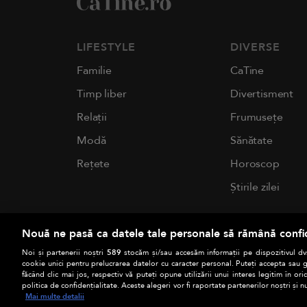
LIFESTYLE
DIVERSE
Familie
CaTine
Timp liber
Divertisment
Relații
Frumusețe
Modă
Sănătate
Rețete
Horoscop
Știrile zilei
Nouă ne pasă ca datele tale personale să rămână confi
Noi și partenerii noștri
589
stocăm și/sau accesăm informații pe dispozitivul dvs
cookie unici pentru prelucrarea datelor cu caracter personal. Puteți accepta sau g
făcând clic mai jos, respectiv vă puteți opune utilizării unui interes legitim în 
politica de confidențialitate. Aceste alegeri vor fi raportate partenerilor noștri și n
Mai multe detalii