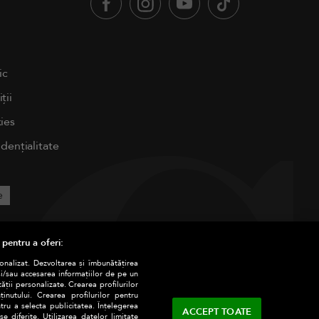
ic
ții
ies
idențialitate
e
 pentru a oferi:
sonalizat. Dezvoltarea și îmbunătățirea
și/sau accesarea informațiilor de pe un
tății personalizate. Crearea profilurilor
nutului. Crearea profilurilor pentru
tru a selecta publicitatea. Înțelegerea
ACCEPT TOATE
e diferite. Utilizarea datelor limitate