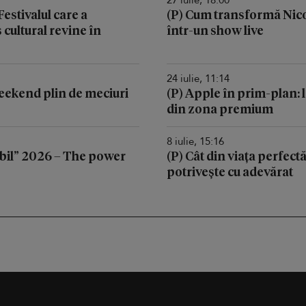
stivalul care a
(P) Cum transformă Nic
cultural revine în
într-un show live
24 iulie, 11:14
 weekend plin de meciuri
(P) Apple în prim-plan: l
din zona premium
8 iulie, 15:16
il” 2026 – The power
(P) Cât din viața perfectă
potrivește cu adevărat