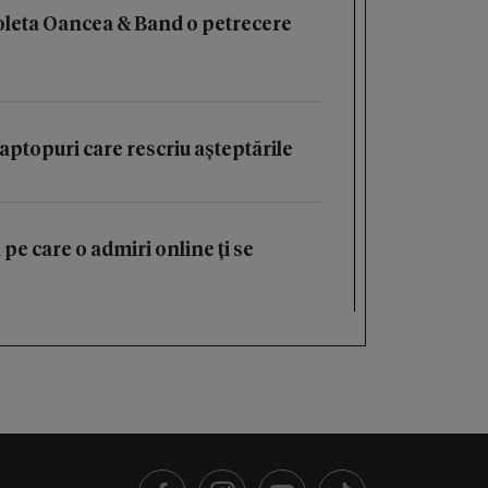
oleta Oancea & Band o petrecere
aptopuri care rescriu așteptările
 pe care o admiri online ți se