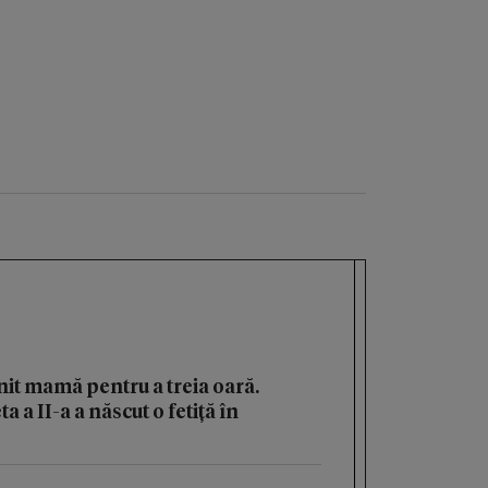
it mamă pentru a treia oară.
 a II-a a născut o fetiță în