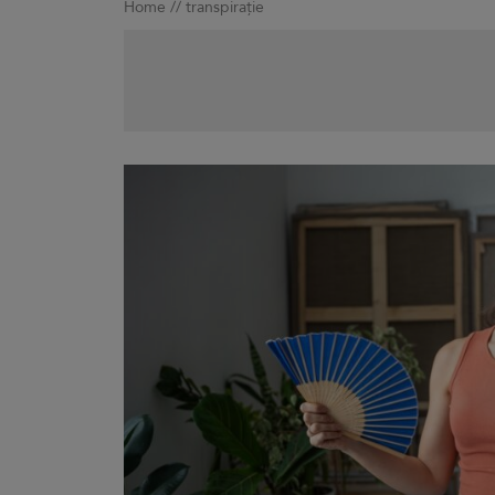
Home
//
transpirație