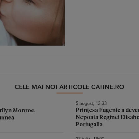
CELE MAI NOI ARTICOLE CATINE.RO
5 august, 13:33
Prințesa Eugenie a deven
arilyn Monroe.
Nepoata Reginei Elisabeta
 lumea
Portugalia
27 iulie, 18:00