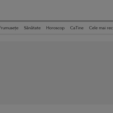
Frumusețe
Sănătate
Horoscop
CaTine
Cele mai re