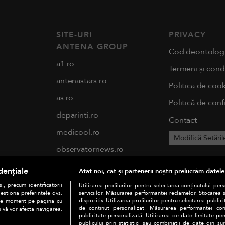
SITE-URI
PRIVACY
ANTENA GROUP
Cod deontolog
a1.ro
Termeni și condi
antenastars.ro
Politica de cook
as.ro
Politică de conf
deparinti.ro
Contact
medicool.ro
Modifică Setăril
observatornews.ro
spynews.ro
dențiale
Atât noi, cât și partenerii noștri prelucrăm datele
tvhappy.ro
., precum identificatorii
Utilizarea profilurilor pentru selectarea conținutului per
estiona preferințele dvs.
serviciilor. Măsurarea performanței reclamelor. Stocarea 
useit.ro
dispozitiv. Utilizarea profilurilor pentru selectarea publici
orice moment pe pagina cu
de conținut personalizat. Măsurarea performanței conți
u vă vor afecta navigarea.
chefi.ro
publicitate personalizată. Utilizarea de date limitate pen
publicului prin statistici sau combinații de date din surs