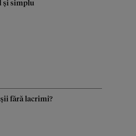
d și simplu
ii fără lacrimi?