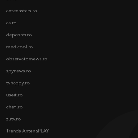
antenastars.ro
as.ro
deparinti.ro
medicool.ro
observatornews.ro
spynews.ro
tvhappy.ro
useit.ro
chefi.ro
zutv.ro
Trends AntenaPLAY