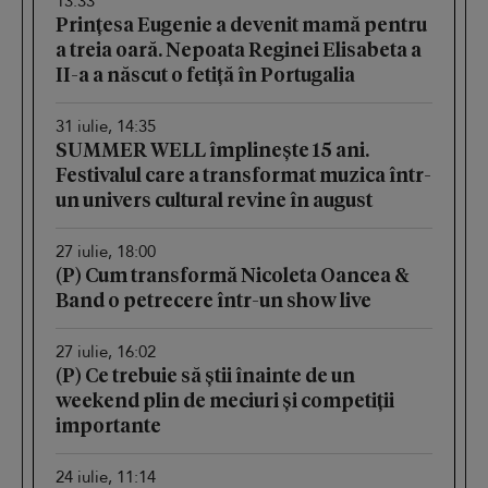
13:33
Prințesa Eugenie a devenit mamă pentru
a treia oară. Nepoata Reginei Elisabeta a
II-a a născut o fetiță în Portugalia
31 iulie, 14:35
SUMMER WELL împlinește 15 ani.
Festivalul care a transformat muzica într-
un univers cultural revine în august
27 iulie, 18:00
(P) Cum transformă Nicoleta Oancea &
Band o petrecere într-un show live
27 iulie, 16:02
(P) Ce trebuie să știi înainte de un
weekend plin de meciuri și competiții
importante
24 iulie, 11:14