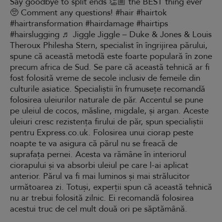
Say goodbye to split ends 👏🏼 the BEST thing ever
🥺 Comment any questions! #hair #hairtok
#hairtransformation #hairdamage #hairtips
#hairslugging ♬ Jiggle Jiggle – Duke & Jones & Louis
Theroux Philesha Stern, specialist în îngrijirea părului,
spune că această metodă este foarte populară în zone
precum africa de Sud. Se pare că această tehnică ar fi
fost folosită vreme de secole inclusiv de femeile din
culturile asiatice. Specialiștii în frumusețe recomandă
folosirea uleiurilor naturale de păr. Accentul se pune
pe uleiul de cocos, măsline, migdale, și argan. Aceste
uleiuri cresc rezistența firului de păr, spun specialiștii
pentru Express.co.uk. Folosirea unui ciorap peste
noapte te va asigura că părul nu se freacă de
suprafața pernei. Acesta va rămâne în interiorul
ciorapului și va absorbi uleiul pe care l-ai aplicat
anterior. Părul va fi mai luminos și mai strălucitor
următoarea zi. Totuși, experții spun că această tehnică
nu ar trebui folosită zilnic. Ei recomandă folosirea
acestui truc de cel mult două ori pe săptămână.