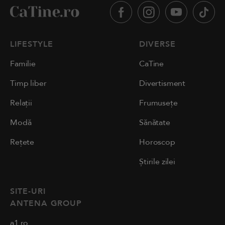
LIFESTYLE
DIVERSE
Familie
CaTine
Timp liber
Divertisment
Relații
Frumusețe
Modă
Sănătate
Rețete
Horoscop
Știrile zilei
SITE-URI
ANTENA GROUP
a1.ro