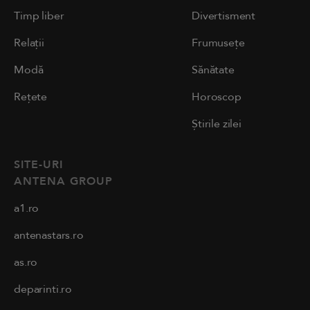
Timp liber
Divertisment
Relații
Frumusețe
Modă
Sănătate
Rețete
Horoscop
Știrile zilei
SITE-URI
ANTENA GROUP
a1.ro
antenastars.ro
as.ro
deparinti.ro