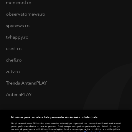
medicool.ro
observatornews.ro
spynews.ro
tvhappy.ro
useit.ro
chefi.ro
zutv.ro
Trends AntenaPLAY
AntenaPLAY
PRIVACY
Nouă ne pasă ca datele tale personale să rămână confidențiale
Cod deontologic
Noi și partenerii noștri
589
stocăm și/sau accesăm informații pe dispozitivul dvs., precum identificatorii cookie unici
pentru prelucrarea datelor cu caracter personal. Puteți accepta sau gestiona preferințele dvs. făcând clic mai jos,
respectiv vă puteți opune utilizării unui interes legitim în orice moment pe pagina cu politica de confidențialitate.