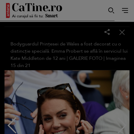
Autentică
Ai curajul să fii tu:
Smart
Bodyguardul Prințesei de Wales a fost decorat cu o
distincție specială. Emma Probert se află în serviciul lui
Kate Middleton de 12 ani |
GALERIE FOTO
| Imaginea
15
din
21
Sensibilă
Puternică