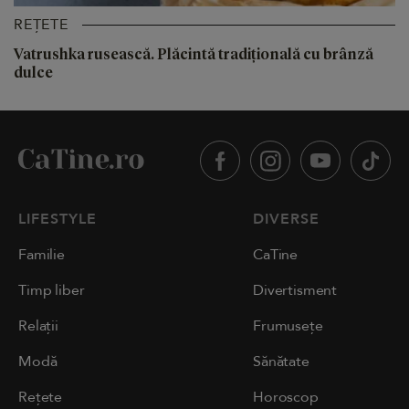
REȚETE
Vatrushka rusească. Plăcintă tradițională cu brânză
dulce
LIFESTYLE
DIVERSE
Familie
CaTine
Timp liber
Divertisment
Relații
Frumusețe
Modă
Sănătate
Rețete
Horoscop