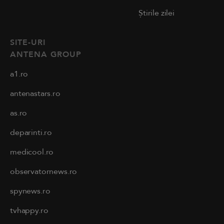
Știrile zilei
SITE-URI
ANTENA GROUP
a1.ro
antenastars.ro
as.ro
deparinti.ro
medicool.ro
observatornews.ro
spynews.ro
tvhappy.ro