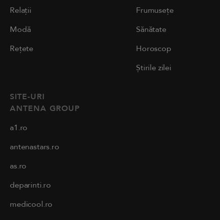
Relații
Frumusețe
Modă
Sănătate
Rețete
Horoscop
Știrile zilei
SITE-URI
ANTENA GROUP
a1.ro
antenastars.ro
as.ro
deparinti.ro
medicool.ro